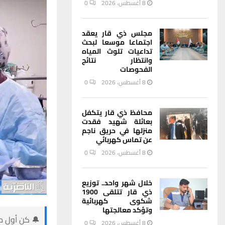
8 أغسطس، 2026
0
مجلس ذي قار يعقد
اجتماعا موسعا لبحث
تداعيات تلوث المياه
وانتظار نتائج
الفحوصات
8 أغسطس، 2026
0
محافظ ذي قار يتكفل
بعائلة شهيد فقدت
منزلها في حريق ناجم
عن تماس كهربائي
8 أغسطس، 2026
0
خلال شهر واحد.. توزيع
ذي قار تتلقى 1900
شكوى كهربائية
وتؤكد معالجتها
🔔 كن أول من
8 أغسطس، 2026
0