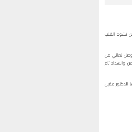
من تشوه القلب
 من العمر 23 عاماً من مدينة الموصل تعاني من
من وانسداد تام
 الدكتور عقيل