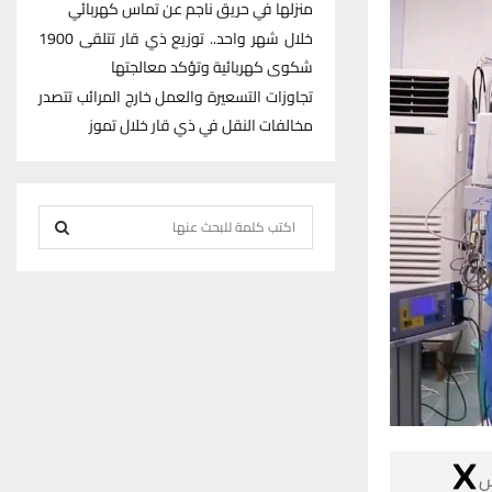
منزلها في حريق ناجم عن تماس كهربائي
خلال شهر واحد.. توزيع ذي قار تتلقى 1900
شكوى كهربائية وتؤكد معالجتها
تجاوزات التسعيرة والعمل خارج المرائب تتصدر
مخالفات النقل في ذي قار خلال تموز
S
e
S
a
r
E
c
h
A
f
R
o
r
C
:

H