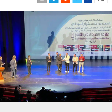
حسين تجربتك. سنفترض أنك موافق على هذا، ولكن يمكنك إلغاء الاشتراك إذا كنت