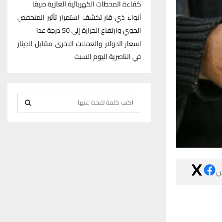
كفاءة المحطات الكهربائية الغازية صيفا
أنواء ذي قار تكشف استمرار تأثير المنخفض
الجوي وارتفاع الحرارة إلى 50 درجة غدا
اسعار الدولار والعملات الاخرى مقابل الدينار
في الناصرية اليوم السبت
S
e
S
a
r
E
c
h
A

f
R
o
r
C
:
H