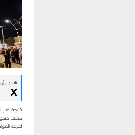
🔔 كن أول
شبكة اخبار ال
كشف مسؤول م
لحركة المواك