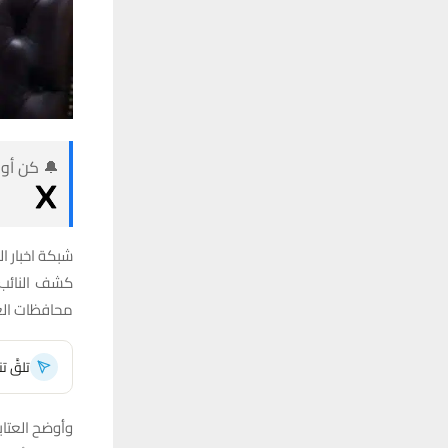
🔔 كن أول
شبكة اخبار ال
كشف النائب 
محافظات العر
تلقَّ 
وأوضح العتاب