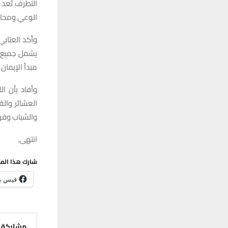
التطرف تُعد 
الوعي ومحارب
وأكد العتابي
يشمل جميع أ
مبدأ الإيمان 
وأفاد بأن ا
العشائر وال
والشباب وفرق
انتهى.
شارك هذا الم
فيس ب
مشاركة