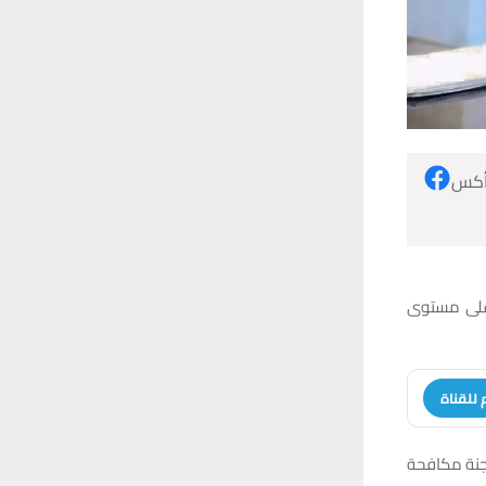
 أكس
 على مستوى
 للقناة
لجنة مكافحة