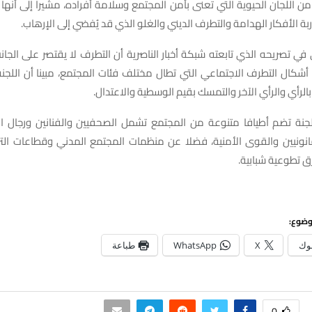
من اللجان الحيوية التي تعنى بأمن المجتمع وسلامة أفراده، مشيرا إلى أنها
ة الأفكار الهدامة والتطرف الديني والغلو الذي قد يُفضي إلى الإرهاب.
 في تصريحه الذي تابعته شبكة أخبار الناصرية أن التطرف لا يقتصر على الجانب
شكال التطرف الاجتماعي التي تطال مختلف فئات المجتمع، مبينا أن اللجن
بالرأي والرأي الآخر والتمسك بقيم الوسطية والاعتدال.
للجنة تضم أطيافا متنوعة من المجتمع تشمل الصحفيين والفنانين ورجال ا
قانونيين والقوى الأمنية، فضلا عن منظمات المجتمع المدني وقطاعات التر
 تطوعية شبابية.
وضوع:
وك
X
WhatsApp
طباعة
0