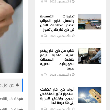
8 أغسطس، 2026
0
تجاوزات التسعيرة
والعمل خارج المرائب
تتصدر مخالفات النقل
في ذي قار خلال تموز
8 أغسطس، 2026
0
شاب من ذي قار يبتكر
تقنية علمية لرفع
كفاءة المحطات
الكهربائية الغازية
صيفا
8 أغسطس، 2026
0
🔔 كن أول من
أنواء ذي قار تكشف
استمرار تأثير المنخفض
الجوي وارتفاع الحرارة
شبكة اخبار الناصر
إلى 50 درجة غدا
شبكة اخبار الناص
8 أغسطس، 2026
0