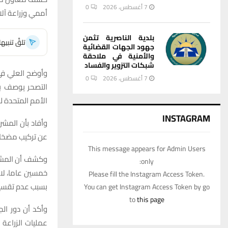
7 أغسطس، 2026
0
أممي وزراعة آل
بلدية الناصرية تثمن
تلقَّ تنبي
جهود الجهات القضائية
والأمنية في ملاحقة
شبكات التزوير والفساد
وأوضح العلي في 
7 أغسطس، 2026
0
التصحر يوصف با
الأمم المتحدة للأغذية وال
INSTAGRAM
وأفاد بأن المش
عن تركيب مضخات
This message appears for Admin Users
وكشف أن المشرو
only:
خمسين عاما، لاف
Please fill the Instagram Access Token.
بسبب عدم تقسيم 
You can get Instagram Access Token by go
to
this page
وأكد أن دور ال
عمليات الزراعة و