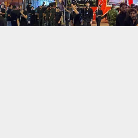
حسين تجربتك. سنفترض أنك موافق على هذا، ولكن يمكنك إلغاء الاشتراك إذا كنت
 من يعرف الأخبار العاجلة عن الناصرية– تابع حساباتنا على فيسبوك أو
ناصرية:
ممثلية هيئة المواكب الحسينية في ذي قار باسم الزيرجاوي عن تعاون
مية في المحافظة لدعم المواكب الحسينية خلال العام الحالي.