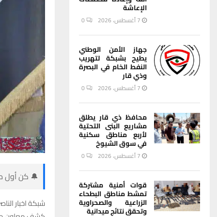
الإعاشة
7 أغسطس، 2026
0
جهاز الأمن الوطني
يطيح بشبكة لتهريب
النفط الخام في البصرة
وذي قار
7 أغسطس، 2026
0
محافظ ذي قار يطلق
مشاريع البنى التحتية
لأربع مناطق سكنية
في سوق الشيوخ
7 أغسطس، 2026
0
🔔 كن أول من
قوات أمنية مشتركة
تمشط مناطق البطحاء
الزراعية والصحراوية
شبكة اخبار الناصر
وتحقق نتائج ميدانية
كشف معاون محاف