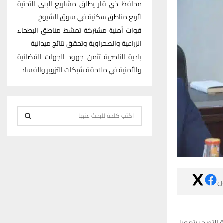
محافظ ذي قار يطلق مشاريع البنى التحتية
لأربع مناطق سكنية في سوق الشيوخ
قوات أمنية مشتركة تمشط مناطق البطحاء
الزراعية والصحراوية وتحقق نتائج ميدانية
بلدية الناصرية تثمن جهود الجهات القضائية
والأمنية في ملاحقة شبكات التزوير والفساد
S
e
S
a
r
E
c
h
A

f
R
o
r
C
كشف معاون محا