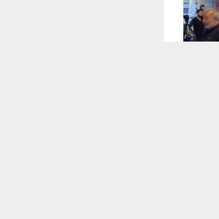
 ترغب في ذلك.
موافق
قراءة المزيد
 أكس
 ملحوظ من