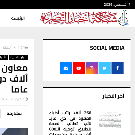
7 أغسطس، 2026
الرئيسة
أ
SOCIAL MEDIA
Home
ألأخبار
أخبار الناصرية
ألأخبار
معاون 
آلاف دو
عاما
آخر الاخبار
17 يونيو، 2026
266 ألف راتب أطباء
مشاركة
العقود في ذي قار..
نائب تطالب الصحة
بتطبيق توجيه الـ600
ألف وإعادة مخصصات