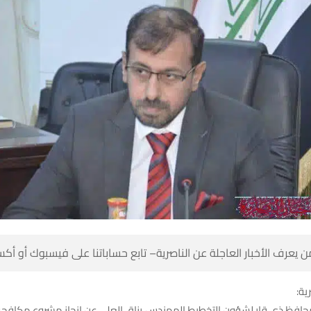
 كن أول من يعرف الأخبار العاجلة عن الناصرية– تابع حساباتنا على ف
شبك
فظ ذي قار لشؤون التخطيط المهندس رزاق العلي عن إنجاز مشروع مكافحة