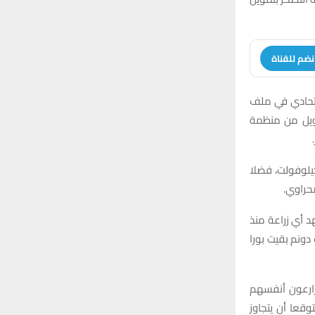
:
H
نضم للقناة
لاتحادي في ملف
مويل من منظمة
يلوفولت، فضلا
حراوي.
 أي زراعة منذ
دونم بقيت بورا
زارعون أنفسهم
توقعا أن يتجاوز