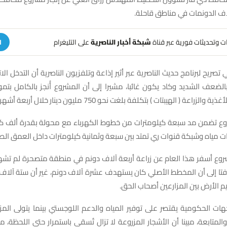
اف الدونمات في مناطق قاحلة.
هات وتحديثات فورية عبر قناة
شبكة أخبار الناصرية
على التليغرام
ا
تصريح لبرنامج حديث الناصرية عبر أثير إذاعة وتلفزيون الناصرية أن التدخل ا
لضعف الشديد وكاد يكون غائبا، مشيرا إلى أن المشروع أُنجز بالكامل بت
زراعة ( الهيبتات ) بتكلفة بلغت نحو 750 مليون دينار خلال أربعة أشهر.
روع تضمن مد سبعة كيلومترات من خطوط الكهرباء مع محولة بقدرة ألف ك
 مياه وشبكة قنوات ري تمتد بين سبعة وثمانية كيلومترات داخل العمق الص
ع أسفر هذا العام عن زراعة أربعة آلاف دونم في منطقة متصحرة لم تشهد
تا إلى أن المخطط الأصلي كان يستهدف عشرة آلاف دونم، غير أن ستة آلاف 
الأرض بين المزارعين أصحاب الحق.
جهات الحكومية يقتصر على توفير المياه والدعم اللوجستي بينما يتولى الم
المتابعة، مبينا أن الأشجار المزروعة لا تزال تُسقى باستمرار حتى اللحظة، م