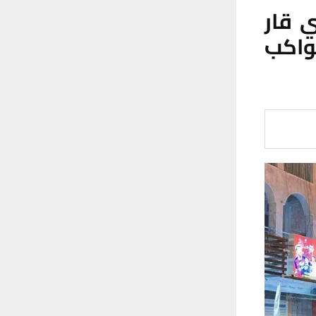
 قار
واكب