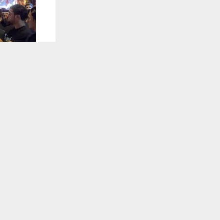
يستخدم هذا الموقع ملفات تعريف الارتباط لت
🔔 كن أول
شبكة اخبار ال
كشف مسؤول 
الدوائر الخد