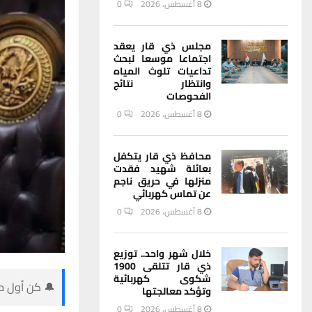
8 أغسطس، 2026
0
مجلس ذي قار يعقد
اجتماعا موسعا لبحث
تداعيات تلوث المياه
وانتظار نتائج
الفحوصات
8 أغسطس، 2026
0
محافظ ذي قار يتكفل
بعائلة شهيد فقدت
منزلها في حريق ناجم
عن تماس كهربائي
8 أغسطس، 2026
0
خلال شهر واحد.. توزيع
ذي قار تتلقى 1900
شكوى كهربائية
🔔 كن أول من
وتؤكد معالجتها
8 أغسطس، 2026
0