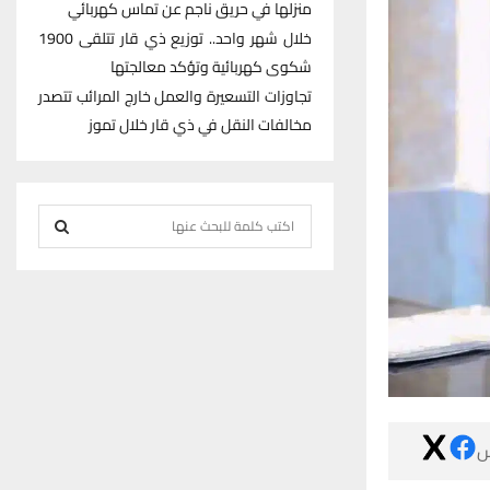
منزلها في حريق ناجم عن تماس كهربائي
خلال شهر واحد.. توزيع ذي قار تتلقى 1900
شكوى كهربائية وتؤكد معالجتها
تجاوزات التسعيرة والعمل خارج المرائب تتصدر
مخالفات النقل في ذي قار خلال تموز
S
e
S
a
r
E
c
h
A
f
R
o
r
C

:
H