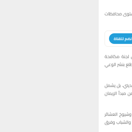
مستوى محافظات
نضم للقناة
أن لجنة مكافحة
طلع بنشر الوعي
لديني، بل يشمل
 مبدأ الإيمان
وشيوخ العشائر
 والشباب وفرق