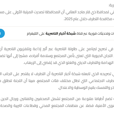
ية:
اني لمحافظ ذي قار ماجد العتابي أن المحافظة تصدرت المرتبة الأولى على 
افحة التطرف خلال عام 2025.
هات وتحديثات فورية عبر قناة
شبكة أخبار الناصرية
على التليغرام
ا
ي تصريح لبرنامج على طاولة الناصرية عبر أثير إذاعة وتلفزيون الناصرية 
اللجان الحيوية التي تعنى بأمن المجتمع وسلامة أفراده، مشيرا إلى أنها تض
 الهدامة والتطرف الديني والغلو الذي قد يُفضي إلى الإرهاب.
 تصريحه الذي تابعته شبكة أخبار الناصرية أن التطرف لا يقتصر على الجانب ا
طرف الاجتماعي التي تطال مختلف فئات المجتمع، مبينا أن اللجنة تنطلق من
آخر والتمسك بقيم الوسطية والاعتدال.
نة تضم أطيافا متنوعة من المجتمع تشمل الصحفيين والفنانين ورجال الدين 
لقوى الأمنية، فضلا عن منظمات المجتمع المدني وقطاعات التربية والصحة