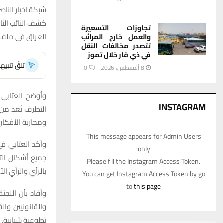
شبكة اخبار الناصر
كشف النائب الث
تجاوزات التسعيرة
العراق في ملف مك
والعمل خارج المرائب
تتصدر مخالفات النقل
في ذي قار خلال تموز
تلقَّ تنبي
8 أغسطس، 2026
0
وأوضح العتابي ف
INSTAGRAM
التطرف تُعد من 
ومحاربة الأفكار
This message appears for Admin Users
وأكد العتابي في
only:
جميع أشكال الت
Please fill the Instagram Access Token.
بالرأي والرأي ال
You can get Instagram Access Token by go
to
this page
وأفاد بأن اللج
والقانونيين وا
تطوعية شبابية.