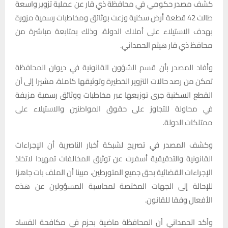
كشف مصدر حكومي في محافظة ذي قار عن عملية تزوير واسعة
طالت 42 قطعة أرض سكنية وزعت بوثائق ومخاطبات رسمية مزورة
بهدف الاستيلاء على أملاك الدولة، وذلك بمتابعة مباشرة من
محافظ ذي قار هيثم الحمداني.
وأفاد المصدر بأن قسم الشؤون القانونية في ديوان المحافظة
تمكن من رصد حالات التزوير الخطيرة وتوثيقها كاملة، مشيرا إلى أن
القطع السكنية جرى توزيعها عبر مخاطبات ووثائق رسمية مزيفة
في محاولة للتجاوز على حقوق المواطنين والاستيلاء على
ممتلكات الدولة.
وكشف المصدر في تصريح لشبكة أخبار الناصرية أن الإجراءات
القانونية والتدقيقية أسفرت عن توثيق المخالفات تمهيدا لاتخاذ
الإجراءات القضائية بحق جميع المتورطين، مبينا أن الملف بات جاهزا
للإحالة إلى الجهات المختصة لمحاسبة المسؤولين عن هذه
الأفعال وفقا للقانون.
وأكد الحمداني أن المحافظة ماضية بحزم في مكافحة الفساد