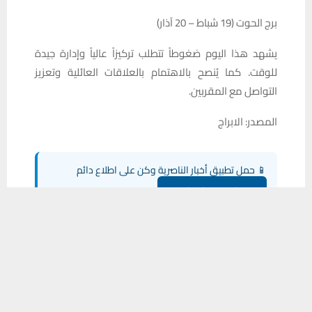
برج الحوت (19 شباط – 20 آذار)
يشهد هذا اليوم ضغوطاً تتطلب تركيزاً عالياً وإدارة جيدة
للوقت. كما يُنصح بالاهتمام بالعلاقات العائلية وتعزيز
التواصل مع المقربين.
المصدر: الابراج
📱 حمل تطبيق أخبار الناصرية وكن على اطلاع دائم
×
تحميل من Google Play
يستخدم هذا الموقع ملفات تعريف الارتباط لتحسين تجربتك. سنفترض أنك
موافق على هذا، ولكن يمكنك إلغاء الاشتراك إذا كنت ترغب في ذلك.
موافق
قراءة المزيد
شارك هذا الموضوع:
فيس بوك
X
WhatsApp
طباعة