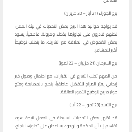
التعامل.
برج الجوزاء (21 أيار – 20 حزيران)
قد يواجه مواليد هذا البرج بعض التحديات في بيئة العمل،
لكنهم قادرون على تجاوزها بذكاء ومرونة. عاطفياً، يسود
بعض الغموض في العلاقة مع الشريك، ما يتطلب توضيحاً
أكبر للمشاعر.
برج السرطان (21 حزيران – 22 تموز)
من المهم تجنب التسرع في القرارات، مع احتمال وصول خبر
إيجابي يغيّر المزاج للأفضل. عاطفياً، ينصح بالمصارحة وفتح
حوار صريح لتوضيح الأمور العالقة.
برج الأسد (23 تموز – 22 آب)
قد تظهر بعض التحديات البسيطة في العمل نتيجة سوء
تفاهم، إلا أن الحكمة والهدوء يساعدان على تجاوزها بنجاح،