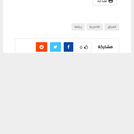
طباعة
العراق
الناصرية
رياضة
مشاركة
0
يستخدم هذا الموقع ملفات تعريف الارتباط لتحسين تجربتك. سنفترض أنك
موافق على هذا، ولكن يمكنك إلغاء الاشتراك إذا كنت ترغب في ذلك.
موافق
قراءة المزيد
PREVIOUS POST
بطولة الأردن.. اسود الرافدين يكثفون تدريباتهم
بوجود 24 لاعباً وهذا موعد المباراة الأولى
NEXT POST