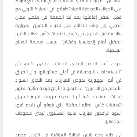
عماد أن ” تدريبات الوطني اتسمت بالتدرج الفني، مع التركيز
على الجوانب الخططية المراد تطبيقها في المباراة الأولى مع
قطر، المقرر إقامتها بعد غد الجمعة في ملعب عمان
الدولي، إلى جانب الاطلاع على قدرات اللاعبين المهارية
والبدنية قبل الدخول في خوض تصفيات كأس العالم الشهر
المقبل أمام إندونيسيا وفيتنام”، بحسب صحيفة الصباح
الرسمية.
بدوره، أفاد المدير الإداري للمنتخب مهدي كريم، بأن
“الاستعدادات اللوجستية في أعلى مستوياتها، وأن الفريق
في أتم الجهوزية لخوض المباريات بعد التحاق السواد
الأعظم من اللاعبين”، عاداً بطولة الأردن فرصة مثالية لتطوير
قدرات المنتخب، كما أنها خطوة مهمة لتجهيز الفريق
لتصفيات كأس العالم المقبلة التي يتوقع أن يقدم فيها
أسود الرافدين مباريات عالية المستوى ترضي طموحات
الجماهير”.
إلى ذلك، وجه رئيس الجالية العراقية في الأردن محمد