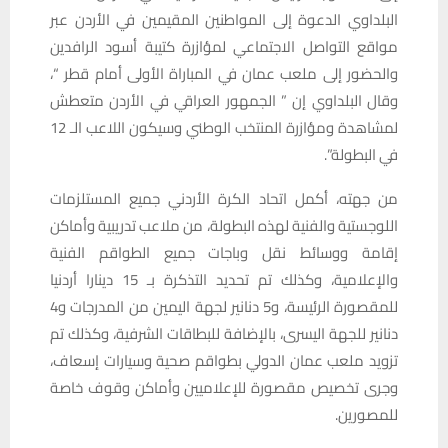
البلداوي الدعوة إلى المواطنين المقيمين في الأردن عبر
مواقع التواصل الاجتماعي لمؤازرة كتيبة أسود الرافدين
والحضور إلى ملعب عمان في المباراة الأولى أمام قطر “،
وقال البلداوي إن ” الجمهور العراقي في الأردن متعطش
لمشاهدة ومؤازرة المنتخب الوطني وسيكون اللاعب الـ 12
في البطولة”.
من جهته، أكمل اتحاد الكرة الأردني جميع المستلزمات
اللوجستية والفنية لهذه البطولة، من ملاعب تدريبية وأماكن
إقامة ووسائط نقل وباجات جميع الطواقم الفنية
والإعلامية، وكذلك تم تحديد التذكرة بـ 15 دينارا أردنيا
للمقصورة الرئيسة، و5 دنانير لجهة اليمين من المدرجات و4
دنانير للجهة اليسرى، بالإضافة للبطاقات الشرفية، وكذلك تم
تزويد ملعب عمان الدولي بطواقم صحية وسيارات إسعاف،
وجرى تخصيص مقصورة للإعلاميين وأماكن وقوف خاصة
للمصورين.