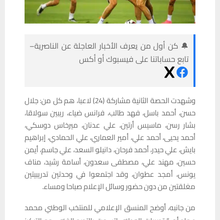
🔔 كن أول من يعرف الأخبار العاجلة عن الناصرية–
تابع حساباتنا على فيسبوك أو أكس
وشهدت الحصة الثانية مشاركة (24) لاعبا، هم كل من: جلال
حسن، أحمد باسل، فهد طالب، فرانس ضياء، ريبين سولاقا،
بشار رسن، ماسيس أرتين، علي عدنان، ميرخاس دوسكي،
أحمد يحيى، أحمد علي، أمير العماري، علي الحمادي، إبراهيم
بايش، علي حيدر، أحمد فرحان، دانيلو السعد، علي جاسم، أيمن
حسين، مهند علي، مصطفى سعدون، أسامة رشيد، مناف
يونس، أمجد عطوان، وقد اجتمعوا في وحدتين تدريبيتين
مغلقتين من دون حضور وسائل الإعلام صباحا ومساء.
من جانبه، أوضح المنسق الإعلامي للمنتخب الوطني محمد