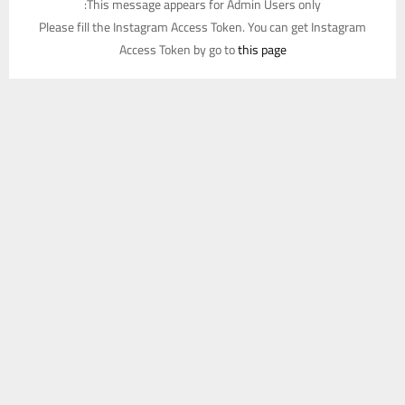
This message appears for Admin Users only:
Please fill the Instagram Access Token. You can get Instagram
Access Token by go to
this page
يستخدم هذا الموقع ملفات تعريف الارتباط لتحسين تجربتك. سنفترض أنك
موافق على هذا، ولكن يمكنك إلغاء الاشتراك إذا كنت ترغب في ذلك.
موافق
قراءة المزيد