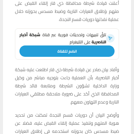
أعلنت قيادة شرطة محافظة ذي قار إلقاء القبض على
متهم بإطلاق العيارات النارية وضبط مسدس بحوزته خلال
عملية نفذتها دوريات قسم النجدة.
تلقَّ تنبيهات وتحديثات فورية عبر قناة
شبكة أخبار
الناصرية
على التليغرام
انضم للقناة
وأفاد بيان صادر عن قيادة شرطة ذي قار اطلعت عليه شبكة
أخبار الناصرية، بأن العملية جاءت بتوجيه مباشر من وكيل
وزارة الداخلية لشؤون الشرطة ومتابعة قائد شرطة
المحافظة الذي أكد على ضرورة ملاحقة مطلقي العيارات
النارية وعدم التهاون معهم.
وأوضح البيان أن دوريات قسم النجدة تمكنت من تحديد
هوية المتهم وتنفيذ عملية إلقاء القبض عليه، فضلا عن
ضبط مسدس كان بحوزته استخدمه في إطلاق العيارات