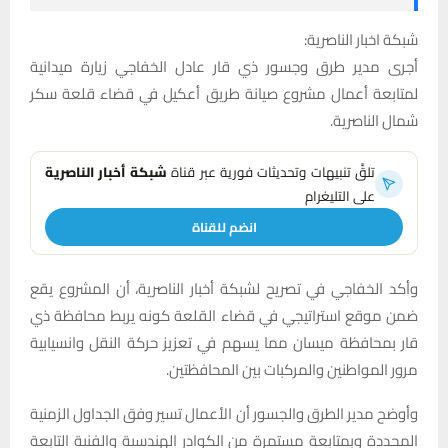
شبكة اخبار الناصرية:
أجرى مدير طرق وجسور ذي قار عادل الخفاجي زيارة ميدانية
لمتابعة أعمال مشروع صيانة طريق أعكيل في قضاء قلعة سكر
شمال الناصرية.
تلقَّ تنبيهات وتحديثات فورية عبر قناة
شبكة أخبار الناصرية
على التليغرام
انضم للقناة
وأكد الخفاجي في تصريح لشبكة أخبار الناصرية، أن المشروع يقع
ضمن موقع استراتيجي في قضاء القلعة كونه يربط محافظة ذي
قار بمحافظة ميسان مما يسهم في تعزيز حركة النقل وانسيابية
مرور المواطنين والمركبات بين المحافظتين.
وأوضح مدير الطرق والجسور أن الأعمال تسير وفق الجداول الزمنية
المحددة وبمتابعة مستمرة من الكوادر الهندسية والفنية التابعة