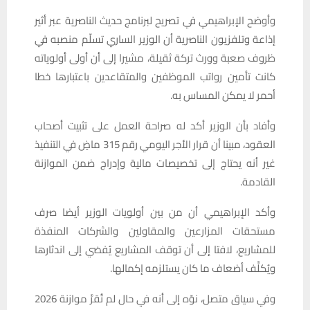
وأوضح الإبراهيمي في تصريح لبرنامج حديث الناصرية عبر أثير
إذاعة وتلفزيون الناصرية أن الوزير الساري تسلّم منصبه في
ظروف صعبة وورث تركة ثقيلة، مشيرا إلى أن أولى أولوياته
كانت تأمين رواتب الموظفين والمتقاعدين باعتبارها خطا
أحمر لا يمكن المساس به.
وأفاد بأن الوزير أكد له صراحة العمل على تثبيت أصحاب
العقود، مبينا أن قرار الأجر اليومي رقم 315 ماضٍ في التنفيذ
غير أنه يحتاج إلى تخصيصات مالية وإدراج ضمن الموازنة
القادمة.
وأكد الإبراهيمي أن من بين أولويات الوزير أيضا صرف
مستحقات المزارعين والمقاولين والشركات المنفذة
للمشاريع، لافتا إلى أن توقف المشاريع يُفضي إلى اندثارها
ويُكلِّف أضعاف ما كان يستلزمه إكمالها.
وفي سياق متصل، نوّه إلى أنه في حال لم تُقرَّ موازنة 2026