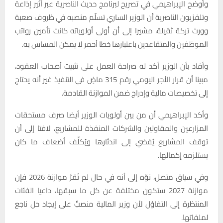
وأوضح الإبراهيمي في تصريح لبرنامج حديث الناصرية عبر أثير إذاعة
وتلفزيون الناصرية أن الوزير الساري تسلّم منصبه في ظروف صعبة
وورث تركة ثقيلة، مشيرا إلى أن أولى أولوياته كانت تأمين رواتب
الموظفين والمتقاعدين باعتبارها خطا أحمر لا يمكن المساس به.
وأفاد بأن الوزير أكد له صراحة العمل على تثبيت أصحاب العقود،
مبينا أن قرار الأجر اليومي رقم 315 ماضٍ في التنفيذ غير أنه يحتاج
إلى تخصيصات مالية وإدراج ضمن الموازنة القادمة.
وأكد الإبراهيمي أن من بين أولويات الوزير أيضا صرف مستحقات
المزارعين والمقاولين والشركات المنفذة للمشاريع، لافتا إلى أن
توقف المشاريع يُفضي إلى اندثارها ويُكلِّف أضعاف ما كان
يستلزمه إكمالها.
وفي سياق متصل، نوّه إلى أنه في حال لم تُقرَّ موازنة 2026 فإن
موازنة 2027 ستكون مختلفة عن كل ما سبقها، داعيا الفئات
المنتظرة إلى التفاؤل لأن وزير المالية منصبٌّ على إيجاد حل ناجع
لملفاتها.