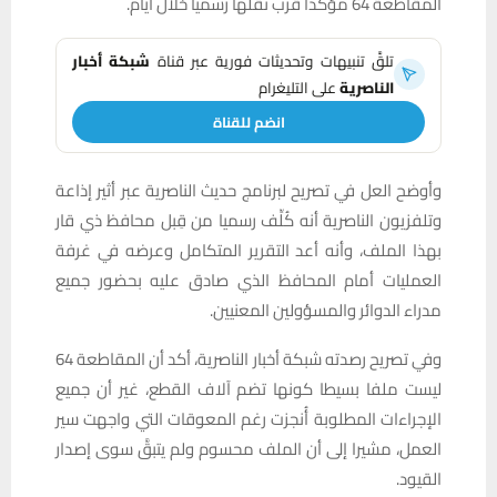
المقاطعة 64 مؤكدا قرب نقلها رسميا خلال أيام.
تلقَّ تنبيهات وتحديثات فورية عبر قناة
شبكة أخبار
الناصرية
على التليغرام
انضم للقناة
وأوضح العل في تصريح لبرنامج حديث الناصرية عبر أثير إذاعة
وتلفزيون الناصرية أنه كُلِّف رسميا من قِبل محافظ ذي قار
بهذا الملف، وأنه أعد التقرير المتكامل وعرضه في غرفة
العمليات أمام المحافظ الذي صادق عليه بحضور جميع
مدراء الدوائر والمسؤولين المعنيين.
وفي تصريح رصدته شبكة أخبار الناصرية، أكد أن المقاطعة 64
ليست ملفا بسيطا كونها تضم آلاف القطع، غير أن جميع
الإجراءات المطلوبة أُنجزت رغم المعوقات التي واجهت سير
العمل، مشيرا إلى أن الملف محسوم ولم يتبقَّ سوى إصدار
القيود.