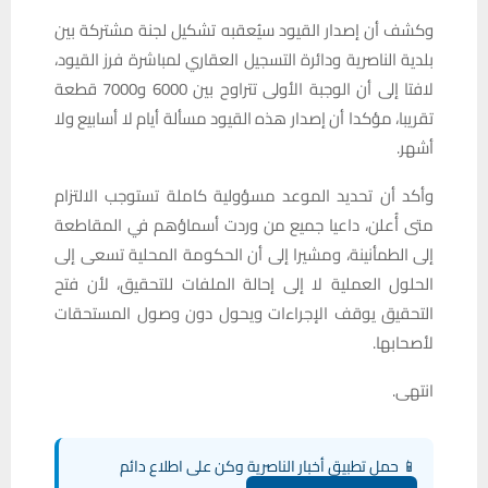
وكشف أن إصدار القيود سيُعقبه تشكيل لجنة مشتركة بين
بلدية الناصرية ودائرة التسجيل العقاري لمباشرة فرز القيود،
لافتا إلى أن الوجبة الأولى تتراوح بين 6000 و7000 قطعة
تقريبا، مؤكدا أن إصدار هذه القيود مسألة أيام لا أسابيع ولا
أشهر.
وأكد أن تحديد الموعد مسؤولية كاملة تستوجب الالتزام
متى أُعلن، داعيا جميع من وردت أسماؤهم في المقاطعة
إلى الطمأنينة، ومشيرا إلى أن الحكومة المحلية تسعى إلى
الحلول العملية لا إلى إحالة الملفات للتحقيق، لأن فتح
التحقيق يوقف الإجراءات ويحول دون وصول المستحقات
لأصحابها.
انتهى.
📱 حمل تطبيق أخبار الناصرية وكن على اطلاع دائم