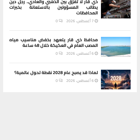
ذي قار لا تفرّق بين الذهبي والعادي.. رجل دين
يطالب المسؤولين بالاستعانة بخبرات
المحافظات
7 أغسطس، 2026
0
محافظ ذي قار يتعهد بخفض مناسيب مياه
المصب العام في العكيكة خلال 48 ساعة
6 أغسطس، 2026
0
لماذا قد يصبح عام 2028 نقطة تحول عالمية؟
6 أغسطس، 2026
0
يستخدم هذا الموقع ملفات تعريف الارتباط لتحسين تجربتك. سنفترض أنك
مديرية بيئة ذي قار تستهدف أصحاب الأفران
موافق على هذا، ولكن يمكنك إلغاء الاشتراك إذا كنت ترغب في ذلك.
والمخابز في حملة للحد من الأكياس
موافق
قراءة المزيد
البلاستيكية
6 أغسطس، 2026
0