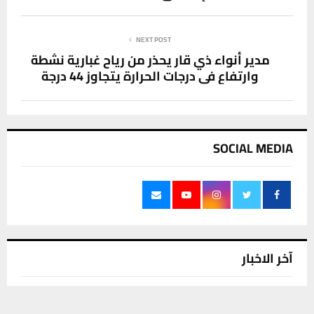
NEXT POST
مدير أنواء ذي قار يحذر من رياح غبارية نشطة
وارتفاع في درجات الحرارة يتجاوز 44 درجة
SOCIAL MEDIA
آخر الاخبار
ذي قار تحت تأثير موجة حر استثنائية ودرجات
يستخدم هذا الموقع ملفات تعريف الارتباط لتحسين تجربتك. سنفترض أنك
حرارة تتخطى الخمسين درجة مئوية