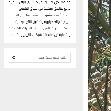
محافظ ذي قار يطلق مشاريع البنى التحتية
لأربع مناطق سكنية في سوق الشيوخ
قوات أمنية مشتركة تمشط مناطق البطحاء
الزراعية والصحراوية وتحقق نتائج ميدانية
بلدية الناصرية تثمن جهود الجهات القضائية
والأمنية في ملاحقة شبكات التزوير والفساد
S
e
S
a
r
E
c
h
A
f
R
o
r
C