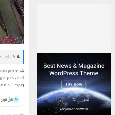
🔔 كن أول من
شبكة اخبار الناصر
أعلنت مديرية ز
وتهدد إنتاجية م
تلقَّ تنبي