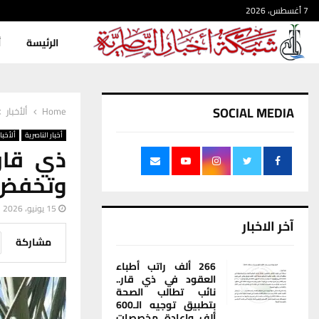
7 أغسطس، 2026
الرئيسة
أ
SOCIAL MEDIA
Home
ألأخبار
أخبار الناصرية
ألأخبار
ذي قار 
وتخفض ق
15 يونيو، 2026
آخر الاخبار
مشاركة
266 ألف راتب أطباء
العقود في ذي قار..
نائب تطالب الصحة
بتطبيق توجيه الـ600
ألف وإعادة مخصصات