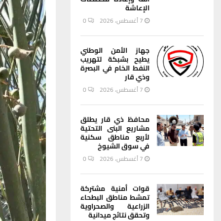
الإعاشة
7 أغسطس، 2026
0
جهاز الأمن الوطني
يطيح بشبكة لتهريب
النفط الخام في البصرة
وذي قار
7 أغسطس، 2026
0
محافظ ذي قار يطلق
مشاريع البنى التحتية
لأربع مناطق سكنية
في سوق الشيوخ
7 أغسطس، 2026
0
قوات أمنية مشتركة
تمشط مناطق البطحاء
الزراعية والصحراوية
وتحقق نتائج ميدانية