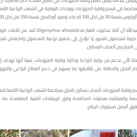
ش عبدالله رئيس قسم وقاية المزروعات في تصريح لشبكة أخبار الناصرية، أن
المختصة في قسم وقاية المزروعات ووحدات الوقاية في الشعب الزراعية التابع
ء، ومبيد أوكارسي بنسبة 250 مل لكل 100 لتر ماء.
وأكد مهاوش عبدالله أن آفة عنكبوت الغبار hus afrasiaticus
ة كبيرة لمحصول التمور، إذ تؤدي إلى تدهور نوعية المحصول وانخفاض قيمته
المزارعين أصحاب البساتين.
تأتي بدعم من وزارة الزراعة ودائرة وقاية المزروعات، مبينا أنها تهدف إل
ار النخيل والحفاظ على إنتاجيتها بما يسهم في دعم القطاع الزراعي والن
وقاية المزروعات أصحاب بساتين النخيل بمراجعة الشعب الزراعية التابعة لم
صة والمباشرة بعمليات المكافحة وفق الإرشادات الفنية المعتمدة، بما
حقيق أفضل مستويات الإنتاج.