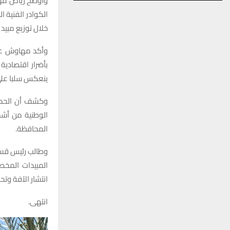
وأوضح رياض مهاو
الكوادر الفنية 
خلال توزيع مبيد أورتوس بنسبة 50 مل لكل 100 لتر ما
بأضرار اقتصادي
ينعكس سلبا على 
وكشف أن الحملة 
الوطنية من أشج
المحافظة.
وطالب رئيس قسم 
المبيدات المخص
انتشار الآفة وت
انتهى.