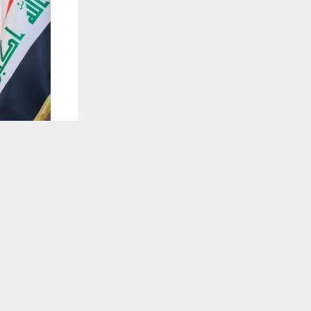
يستخدم هذا الموقع ملفات تعريف الارتباط لت
🔔 كن أول
شبكة اخبار ال
استقبل مدير
المديرية للا