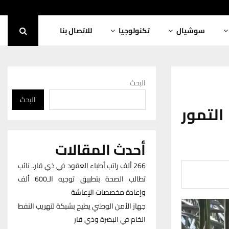
سوشيال
تكنولوجيا
للاتصال بنا
البحث
البحث
التمور
أحدث المقالات
266 ألف راتب أطباء العقود في ذي قار.. نائب
تطالب الصحة بتطبيق توجيه الـ600 ألف
وإعادة مخصصات الإعاشة
جهاز الأمن الوطني يطيح بشبكة لتهريب النفط
الخام في البصرة وذي قار