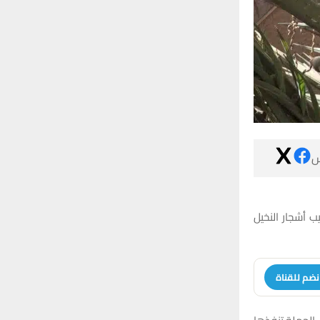

أعلنت مديرية 
انضم للقنا