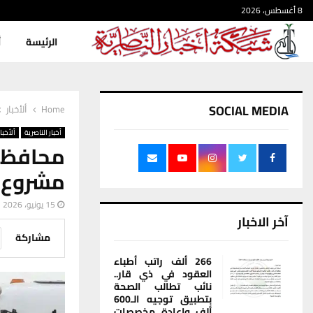
8 أغسطس، 2026
الرئيسة
أ
SOCIAL MEDIA
Home
ألأخبار
أخبار الناصرية
ألأخبار
محافظ
مشروع ا
15 يونيو، 2026
آخر الاخبار
مشاركة
266 ألف راتب أطباء
العقود في ذي قار..
نائب تطالب الصحة
بتطبيق توجيه الـ600
ألف وإعادة مخصصات