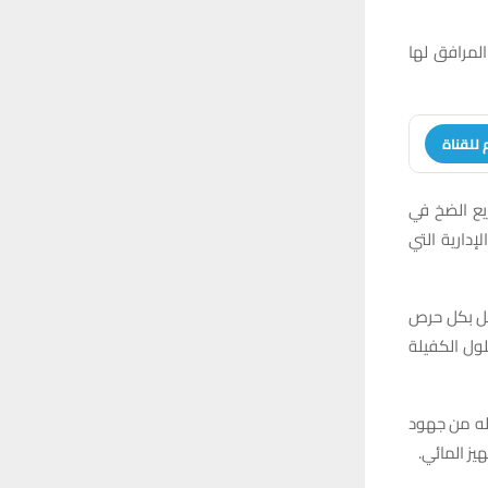
لمرافق لها
 للقناة
يع الضخ في
دارية التي
عمل بكل حرص
ول الكفيلة
ذله من جهود
ز المائي.