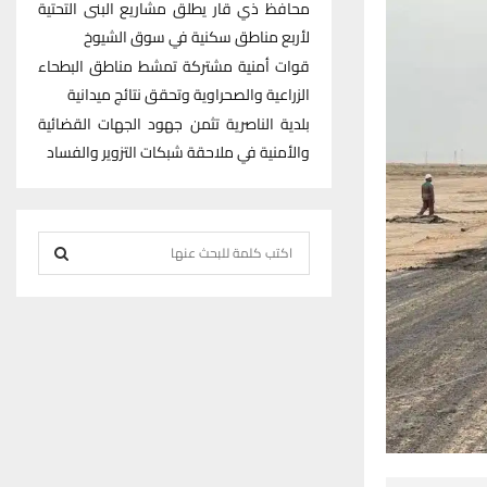
محافظ ذي قار يطلق مشاريع البنى التحتية
لأربع مناطق سكنية في سوق الشيوخ
قوات أمنية مشتركة تمشط مناطق البطحاء
الزراعية والصحراوية وتحقق نتائج ميدانية
بلدية الناصرية تثمن جهود الجهات القضائية
والأمنية في ملاحقة شبكات التزوير والفساد
S
e
S
a
r
E
c
h
A
f
R
o
r
C