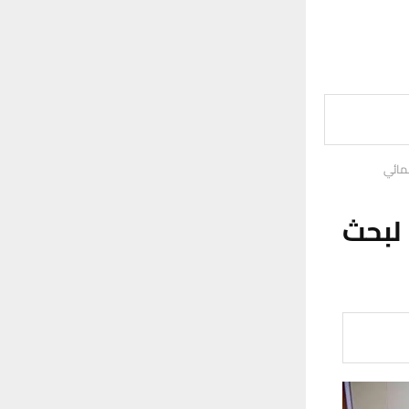
مائي
لبحث