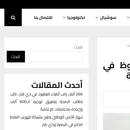
سوشيال
تكنولوجيا
للاتصال بنا
ة
البحث
البحث
ظ في
أحدث المقالات
266 ألف راتب أطباء العقود في ذي قار.. نائب
تطالب الصحة بتطبيق توجيه الـ600 ألف
وإعادة مخصصات الإعاشة
جهاز الأمن الوطني يطيح بشبكة لتهريب النفط
الخام في البصرة وذي قار