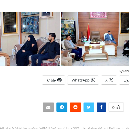
وضوع:
وك
X
WhatsApp
طباعة
0
ار
محافظ ذي قار يصادق على 207 درجات وظيفية للفائزين بعقود مفاضلة قضاء الشطرة