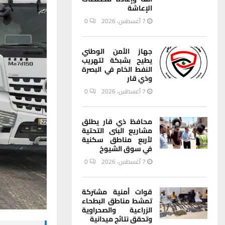
الإعاشة
7 أغسطس، 2026
0
جهاز الأمن الوطني
يطيح بشبكة لتهريب
النفط الخام في البصرة
وذي قار
7 أغسطس، 2026
0
محافظ ذي قار يطلق
مشاريع البنى التحتية
لأربع مناطق سكنية
في سوق الشيوخ
7 أغسطس، 2026
0
قوات أمنية مشتركة
تمشط مناطق البطحاء
الزراعية والصحراوية
وتحقق نتائج ميدانية