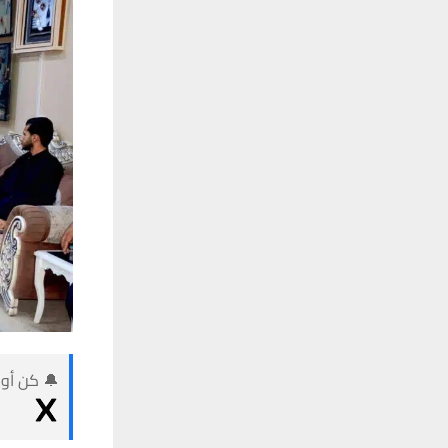
🔔 كن أول