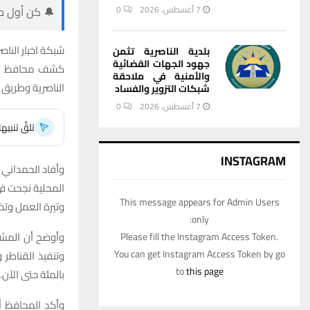
7 أغسطس، 2026
0
🔔 كن أول من
شبكة اخبار الناصر
بلدية الناصرية تثمن
جهود الجهات القضائية
كشف محافظ ذي 
والأمنية في ملاحقة
الناصرية وطريق ا
شبكات التزوير والفساد
7 أغسطس، 2026
0
تلقَّ تنبي
INSTAGRAM
وأفاد الحمداني 
المحلية نجحت ف
This message appears for Admin Users
وتيرة العمل وتذل
only:
وأوضح أن المشرو
Please fill the Instagram Access Token.
You can get Instagram Access Token by go
to
this page
بالمئة حتى الآن.
وأكد المحافظ أ