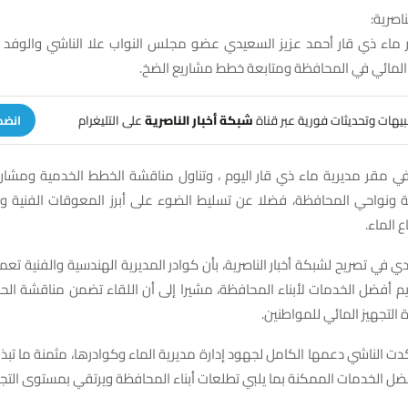
ناصرية:
 ماء ذي قار أحمد عزيز السعيدي عضو مجلس النواب علا الناشي والوفد ا
 المائي في المحافظة ومتابعة خطط مشاريع الضخ.
تنبيهات وتحديثات فورية عبر قناة
شبكة أخبار الناصرية
على التليغرام
انضم
في مقر مديرية ماء ذي قار اليوم ، وتناول مناقشة الخطط الخدمية ومشار
ونواحي المحافظة، فضلا عن تسليط الضوء على أبرز المعوقات الفنية والإ
 الماء.
ي في تصريح لشبكة أخبار الناصرية، بأن كوادر المديرية الهندسية والفنية ت
م أفضل الخدمات لأبناء المحافظة، مشيرا إلى أن اللقاء تضمن مناقشة الحل
التجهيز المائي للمواطنين.
كدت الناشي دعمها الكامل لجهود إدارة مديرية الماء وكوادرها، مثمنة ما تب
ل الخدمات الممكنة بما يلبي تطلعات أبناء المحافظة ويرتقي بمستوى التجهي