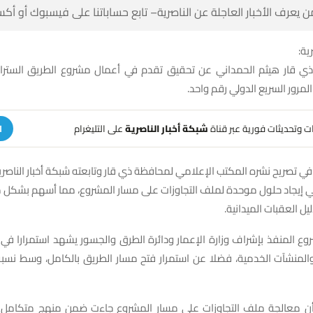
 كن أول من يعرف الأخبار العاجلة عن الناصرية– تابع حساباتنا على ف
شبك
 قار هيثم الحمداني عن تحقيق تقدم في أعمال مشروع الطريق الستراتي
الناصرية وطريق المرور السريع 
على التليغرام
شبكة أخبار الناصرية
تلقَّ تنبيهات وتحديثات فوري
ة
 في تصريح نشره المكتب الإعلامي لمحافظة ذي قار وتابعته شبكة أخبار الناصر
في إيجاد حلول موحدة لملف التجاوزات على مسار المشروع، مما أسهم بشكل 
وتيرة العمل وتذليل ال
وع المنفذ بإشراف وزارة الإعمار ودائرة الطرق والجسور يشهد استمرارا ف
أن معالجة ملف التجاوزات على مسار المشروع جاءت ضمن منهج متكامل 