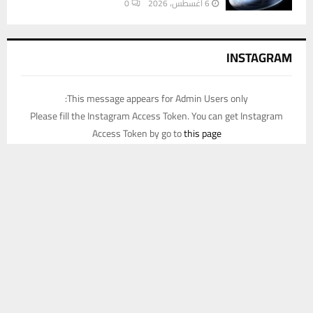
6 أغسطس، 2026
0
INSTAGRAM
This message appears for Admin Users only:
Please fill the Instagram Access Token. You can get Instagram
Access Token by go to
this page
يستخدم هذا الموقع ملفات تعريف الارتباط لتحسين تجربتك. سنفترض أنك
موافق على هذا، ولكن يمكنك إلغاء الاشتراك إذا كنت ترغب في ذلك.
موافق
قراءة المزيد