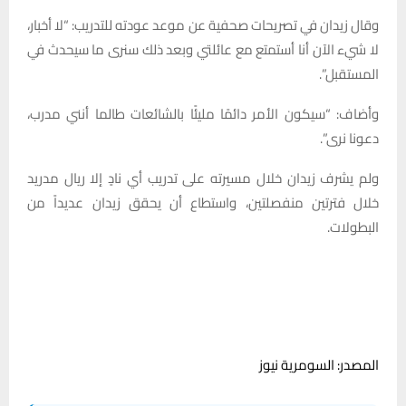
وقال زيدان في تصريحات صحفية عن موعد عودته للتدريب: “لا أخبار،
لا شيء الآن أنا أستمتع مع عائلتي وبعد ذلك سنرى ما سيحدث في
المستقبل”.
وأضاف: “سيكون الأمر دائمًا مليئًا بالشائعات طالما أنني مدرب،
دعونا نرى”.
ولم يشرف زيدان خلال مسيرته على تدريب أي نادٍ إلا ريال مدريد
خلال فترتين منفصلتين، واستطاع أن يحقق زيدان عديداً من
البطولات.
المصدر: السومرية نيوز