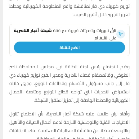
توزيع كهرباء ذي قار لمناقشة واقع المنظومة الكهربائية وخطط
تعزيز التجهيز خلال أشهر الصيف.
تلقَّ تنبيهات وتحديثات فورية عبر قناة
شبكة أخبار الناصرية
على التليغرام
انضم للقناة
وضم الاجتماع رئيس لجنة الطاقة في مجلس المحافظة ناصر
الطوكي وقائممقام قضاء الناصرية ومدير الفرع توزيع كهرباء ذي
قار إلى جانب مسؤولي الأقسام وقطاعات التوزيع، وجرى خلاله
استعراض التحديات التي تواجه قطاع التوزيع ومتابعة الأحمال
الكهربائية والخطط الهادفة إلى تعزيز استقرار الشبكة.
وأفاد بيان طلعت عليه شبكة أخبار الناصرية، بأن الاجتماع تناول
الاحتياجات الفنية واللوجستية اللازمة لدعم أعمال الصيانة والتأهيل
والتوسعة فضلا عن مناقشة المعالجات المعتمدة لفك الاختناقات
وتحسين أداء الشبكة في مختلف مناطق المحافظة.