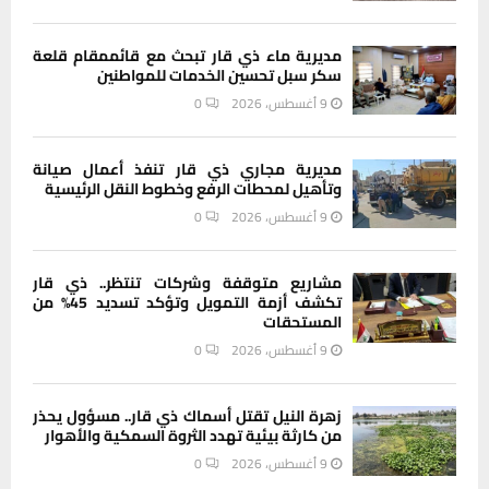
مديرية ماء ذي قار تبحث مع قائممقام قلعة
سكر سبل تحسين الخدمات للمواطنين
9 أغسطس، 2026
0
مديرية مجاري ذي قار تنفذ أعمال صيانة
وتأهيل لمحطات الرفع وخطوط النقل الرئيسية
9 أغسطس، 2026
0
مشاريع متوقفة وشركات تنتظر.. ذي قار
تكشف أزمة التمويل وتؤكد تسديد 45% من
المستحقات
9 أغسطس، 2026
0
زهرة النيل تقتل أسماك ذي قار.. مسؤول يحذر
من كارثة بيئية تهدد الثروة السمكية والأهوار
9 أغسطس، 2026
0