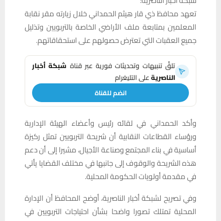
شبكة اخبار الناصرية:
تعهد محافظ ذي قار هيثم الحمداني خلال زيارته مقر نقابة
المعلمين بمتابعة ملف الأراضي الخاصة بالتربويين وتذليل
جميع العقبات التي تعترض حصولهم على استحقاقاتهم.
تلقَّ تنبيهات وتحديثات فورية عبر قناة
شبكة أخبار
الناصرية
على التليغرام
انضم للقناة
وأكد الحمداني في لقائه رئيس وأعضاء الهيئة الإدارية
ورؤساء القطاعات النقابية أن شريحة التربويين تمثل ركيزة
أساسية في بناء المجتمع وصناعة الأجيال، مشيرا إلى أن دعم
هذه الشريحة والوقوف إلى جانبها في مختلف القضايا يأتي
في مقدمة أولويات الحكومة المحلية.
وفي تصريح لشبكة أخبار الناصرية، أوضح المحافظ أن الإدارة
المحلية تمتلك تصورا واضحا بشأن احتياجات التربويين في