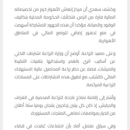
وكشف سعدي أن مركز إنعاش الأهوار حُرم من تخصيصاته
المالية فترة من الزمن، فتكفّلت الحكومة المحلية بتكاليف
الوقود والصيانة، مؤكدا أن هذه الجهود المشتركة أسهمت
في منع تدهور إضافي للوضع المائي في المناطق
الأهوارية.
وعلى صعيد الزراعة، أوضح أن وزارة الزراعة اشترطت التخلي
عن أساليب الري بالغمر واستبدالها بتقنيات التنقيط
والمرشات، فضلا عن حظر زراعة المحاصيل عالية الاستهلاك
المائي كالشلب، مع تطبيق هذه الاشتراطات على المساحات
الزراعية المرخّصة.
وأشار إلى إقامة نماذج ناجحة للزراعة المحمية في الغراف
والجبايش، إذ كان كل بيتين زجاجيين ينتجان يوميا ستة أطنان
من الخيار بمواصفات تضاهي المنتجات المستوردة.
وفي سياق متصل، أفاد بأن اجتماعات عُقدت في قضاء