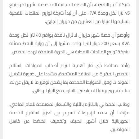
شبكة أخبار الناصرية، بأن الحصة المجانية المخصصة لشهر تموز تبلغ
45 لترا لكل وحدة KVA، على أن تبدأ شركة توزيع المنتجات النفطية
بتسليمها اعتبارا من العشرين من حزيران الجاري.
وأوضح أن حصة شهر حزيران لا تزال نافذة بواقع 40 لترا لكل وحدة
KVA بسعر 200 دينار للتر الواحد، مشيرا إلى أن وزارة النفط ممثلة
بشركة توزيع المنتجات النفطية هي الجهة المنفذة لهذه الحصص.
وأكد محافظ ذي قار أهمية التزام أصحاب المولدات باستلام
الحصص المقررة من المنافذ المعتمدة، مشددا على ضرورة تشغيل
المولدات وفق الضوابط المحددة بما يضمن توفير ما لا يقل عن 20
ساعة تجهيز يوميا للمواطنين بالتناوب مع التيار الوطني.
وطالب الحمداني بالالتزام بالآلية والأسعار المعتمدة للعام الماضي،
مؤكدا أن هذه الإجراءات تسهم في تعزيز استقرار الخدمة
الكهربائية خلال أشهر الصيف وتخفيف الضغط عن كاهل
المواطنين.