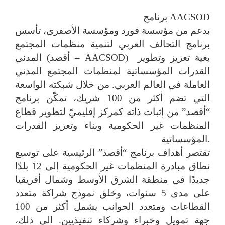
برنامج AACSOD
بدعم من مؤسسة فورد ومؤسسة الأصفري، تأسس
برنامج التحالف العربي لتنمية منظمات المجتمع
المدني (أقصد – AACSOD) بغية تعزيز وتطوير
القدرات المؤسساتية لمنظمات المجتمع المدني
العاملة في العالم العربي. من خلال شبكته الواسعة
التي تضم أكثر من 100 شريك، تمكّن برنامج
“أقصد” من إثبات ذاته كمركز إقليميّ لتطوير قطاع
المنظمات غير الحكومية وبناء وتعزيز القدرات
المؤسساتية.
تقتصر أهداف برنامج “أقصد” الرئيسية على توسيع
نطاق مبادرة المنظمات غير الحكومية إلى 12 بلدًا
جديدًا في منطقة الشرق الأوسط وشمال أفريقيا
على مدى 5 سنوات، وخلق نموذج شراكة متعدد
القطاعات ومتعدد الجوانب يشمل أكثر من 100
جهة تمويل وخبراء وشركاء تنفيذيين. الى ذلك،