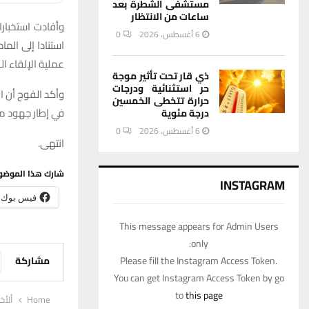
مستشفى الشطرة بعد
ساعات من الانتظار
وأفادت استخبار
6 أغسطس، 2026
0
عملية الإلقاء ا
ذي قار تحت تأثير موجة
حر استثنائية ودرجات
وأكد الفوج أن ا
حرارة تتخطى الخمسين
في إطار جهود مس
درجة مئوية
6 أغسطس، 2026
0
انتهى.
شارك هذا الموضو
INSTAGRAM
فيس بوك
This message appears for Admin Users
only:
Please fill the Instagram Access Token.
مشاركة
You can get Instagram Access Token by go
to
this page
Home
ألأخب