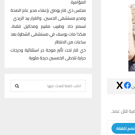
المؤامرة
مجلس ذي قار يوصي بإعفاء مدير عام الصحة
ومدير مستشفى الحسين.. والقرار بيد الزيدي
تسمم حاد وطبيب مقيم ومحاليل فقط..
هكذا مات يوسف في مستشفى الشطرة بعد
ساعات من الانتظار
ذي قار تحت تأثير موجة حر استثنائية ودرجات
حرارة تتخطى الخمسين درجة مئوية
S

e
S
a
r
E
أعلن فوج طوا
c
h
A
انضم للقنا
f
R