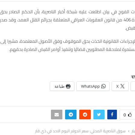
ات الفوج في بيان اطلعت عليه شبكة أخبار الناصرية، بأن الحكم الصادر بح
استنادا إلى المادة 406 من قانون العقوبات العراقي المتعلقة بجرائم القتل العمد، وقد صد
لقبض.
لإجراءات القانونية اتخذت بحق الموقوف وفق الأصول المعتمدة، مشيرا إلى أ
تمرة لملاحقة المطلوبين قضائيا وتنفيذ أوامر القبض الصادرة بحقهم.
ع:
X
WhatsApp
طباعة
0
ار
سوق الناصرية المحلي: سعر الدولار اليوم الاحد في ذي قار