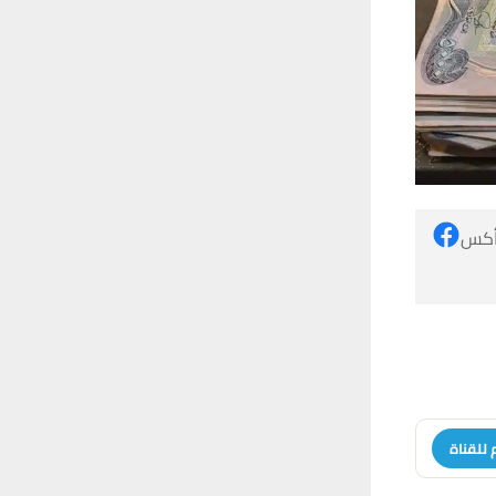
 أكس
 للقناة