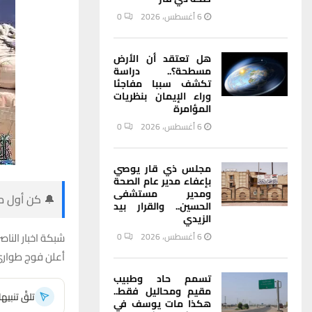
6 أغسطس، 2026
0
هل تعتقد أن الأرض
مسطحة؟.. دراسة
تكشف سببا مفاجئا
وراء الإيمان بنظريات
المؤامرة
6 أغسطس، 2026
0
مجلس ذي قار يوصي
بإعفاء مدير عام الصحة
ومدير مستشفى
🔔 كن أول من
الحسين.. والقرار بيد
الزيدي
شبكة اخبار الناصر
6 أغسطس، 2026
0
أعلن فوج طوارئ 
تسمم حاد وطبيب
مقيم ومحاليل فقط..
تلقَّ تنبي
هكذا مات يوسف في