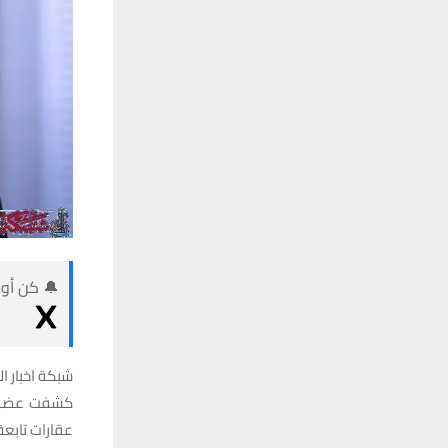
🔔 كن أول
شبكة اخبار ال
كشفت عضو م
عقارات تابعة للبلدية ت