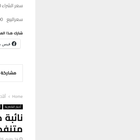
سعر الشراء 154.500
سعرالبيع 155.000
شارك هذا الم
فيس ب
مشاركة
Home
ألأخب
أخبار الناصرية
أ
نائبة 
متنفذون تم
14 يونيو، 2026