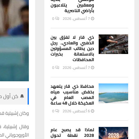
ومعقبين يتلاعبون
بأراضي الناصرية
7 أغسطس، 2026
0
ذي قار لا تفرّق بين
الذهبي والعادي.. رجل
دين يطالب المسؤولين
بالاستعانة بخبرات
المحافظات
7 أغسطس، 2026
0
محافظ ذي قار يتعهد
بخفض مناسيب مياه
🔔 كن أول من
المصب العام في
العكيكة خلال 48 ساعة
6 أغسطس، 2026
0
وكان إشبيلية قد 
وقال إشبيلية، 
لماذا قد يصبح عام
الأوروجوياني ال
2028 نقطة تحول