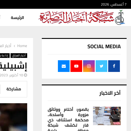
7 أغسطس، 2026
الرئيسة
أ
SOCIAL MEDIA
Home
أخبار ال
أخبار العراق
إذاعة و
إشبيلية
10 أكتوبر، 2023
مشاركة
آخر الاخبار
بالصور: أختام ووثائق
مزورة وأسلحة..
محكمة استئناف ذي
قار تكشف شبكة
موظفي بلدية