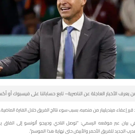
 كن أول من يعرف الأخبار العاجلة عن الناصرية– تابع حساباتنا على ف
وكان إشبيلية قد قرر إعفاء مينديليبار من منصبه، بسبب سوء نتائج الفريق خلال
 في بيان عبر موقعه الرسمي: “توصل النادي ودييجو ألونسو إلى اتفاق
الأوروجوياني المدرب الجديد للفريق الأحمر والأبيض حتى نها