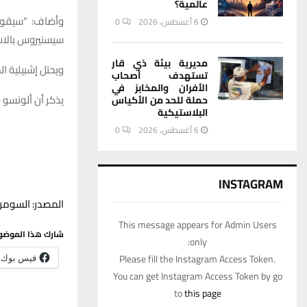
عالمية؟
6 أغسطس، 2026
0
سيسنيروس بالاس
مديرية بيئة ذي قار
ويحتل إشبيلية المر
تستهدف أصحاب
الأفران والمخابز في
يذكر أن ألونسو (48 عاما) قد سبق له تدريب إنتر ميامي الأمريكي، ومنتخب أوروجوا
حملة للحد من الأكياس
البلاستيكية
6 أغسطس، 2026
0
INSTAGRAM
المصدر: السومري
This message appears for Admin Users
شارك هذا الموضو
only:
Please fill the Instagram Access Token.
فيس بوك
You can get Instagram Access Token by go
to
this page