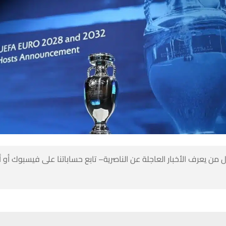
 من يعرف الأخبار العاجلة عن الناصرية– تابع حساباتنا على فيسبوك أو
حسين تجربتك. سنفترض أنك موافق على هذا، ولكن يمكنك إلغاء الاشتراك إذا كنت