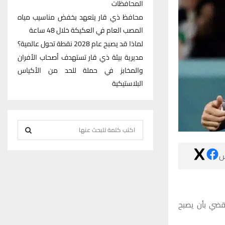
المحافظات
محافظ ذي قار يتعهد بخفض مناسيب مياه
المصب العام في العكيكة خلال 48 ساعة
لماذا قد يصبح عام 2028 نقطة تحول عالمية؟
مديرية بيئة ذي قار تستهدف أصحاب الأفران
والمخابز في حملة للحد من الأكياس
البلاستيكية
S
e
S
a

r
E
c
h
A
f
وقال إشبيلية،
R
o