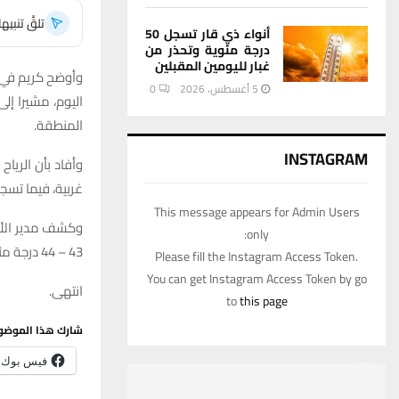
تلقَّ تنبي
أنواء ذي قار تسجل 50
درجة مئوية وتحذر من
غبار لليومين المقبلين
وأوضح كريم في ت
5 أغسطس، 2026
0
اليوم، مشيرا إل
المنطقة.
INSTAGRAM
وأفاد بأن الريا
غربية، فيما تسجل درجا
This message appears for Admin Users
وكشف مدير الأنو
only:
43 – 44 درجة مئوية، مبينا أن الرياح الشمالية الغربية ستستمر يومي الغد وما بعده.
Please fill the Instagram Access Token.
You can get Instagram Access Token by go
انتهى.
to
this page
شارك هذا الموضو
فيس بوك