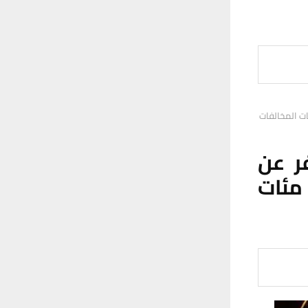
ر عن
ضبط مئات