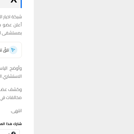
شبكة اخبار ال
أعلن عضو مج
بمستشفى النا
تلقَّ 
وأوضح الياس
الاستشاري ال
وكشف عضو ال
مخالفات في ب
انتهى.
شارك هذا الم