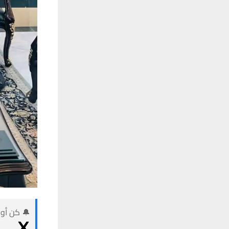
🔔 كن أول