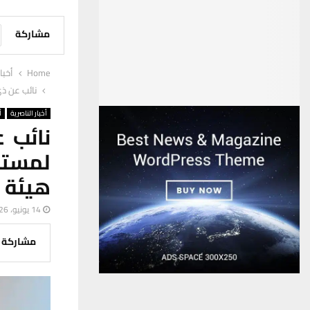
مشاركة
Home
أخبا
نائب عن ذي
أخبار الناصرية
أ
نائب 
لمستش
هيئة ا
14 يونيو، 2026
مشاركة