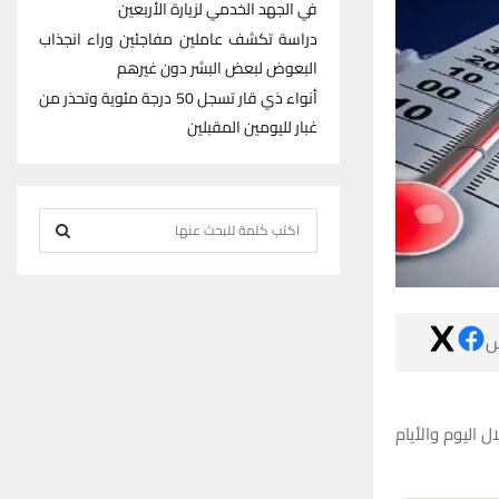
في الجهد الخدمي لزيارة الأربعين
دراسة تكشف عاملين مفاجئين وراء انجذاب
البعوض لبعض البشر دون غيرهم
أنواء ذي قار تسجل 50 درجة مئوية وتحذر من
غبار لليومين المقبلين
S
e
S
a
r
E
c

h
A
f
R
o
كشف مدير الأن
r
C
:
H