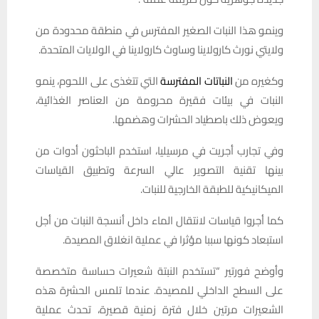
وينمو هذا النبات الصغير المفترس في منطقة محدودة من
ولايتي نورث كارولاينا وساوث كارولاينا في الولايات المتحدة.
وكغيره من
النباتات المفترسة
التي تتغذى على اللحوم، ينمو
النبات ⁠في بيئات فقيرة محرومة من ‌العناصر الغذائية،
ويعوض ذلك باصطياد الحشرات وهضمها.
وفي تجارب أجريت في مرسيليا، استخدم الباحثون أدوات ⁠من
بينها تقنية التصوير عالي السرعة وتطبيق القياسات
الميكانيكية للطبقة الخارجية للنبات.
كما أجروا ⁠قياسات لانتقال الماء داخل أنسجة النبات من أجل
استبعاد كونها سببا مؤثرا في عملية انغلاق المصيدة.
وأوضح فورتير “تستخدم النبتة شعيرات حساسة متخصصة
على السطح الداخلي للمصيدة. عندما تلمس ⁠الحشرة هذه
الشعيرات مرتين خلال فترة زمنية قصيرة، تحدث عملية