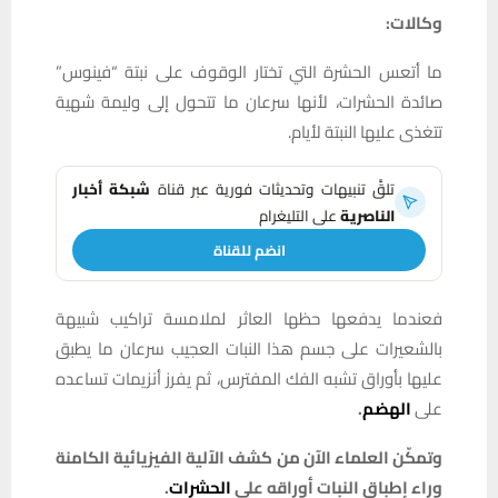
وكالات:
ما أتعس الحشرة التي تختار الوقوف على نبتة “فينوس”
صائدة الحشرات، لأنها سرعان ما تتحول إلى وليمة شهية
تتغذى عليها النبتة لأيام.
تلقَّ تنبيهات وتحديثات فورية عبر قناة
شبكة أخبار
الناصرية
على التليغرام
انضم للقناة
فعندما يدفعها حظها العاثر لملامسة تراكيب شبيهة
بالشعيرات على جسم ⁠هذا النبات العجيب سرعان ما يطبق
عليها بأوراق تشبه الفك المفترس، ثم يفرز أنزيمات تساعده
على
الهضم
.
وتمكّن العلماء الآن من كشف الآلية الفيزيائية الكامنة
وراء إطباق النبات أوراقه على
الحشرات
.