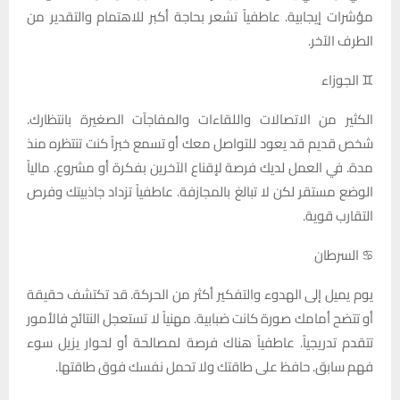
مؤشرات إيجابية. عاطفياً تشعر بحاجة أكبر للاهتمام والتقدير من
الطرف الآخر.
♊ الجوزاء
الكثير من الاتصالات واللقاءات والمفاجآت الصغيرة بانتظارك.
شخص قديم قد يعود للتواصل معك أو تسمع خبراً كنت تنتظره منذ
مدة. في العمل لديك فرصة لإقناع الآخرين بفكرة أو مشروع. مالياً
الوضع مستقر لكن لا تبالغ بالمجازفة. عاطفياً تزداد جاذبيتك وفرص
التقارب قوية.
♋ السرطان
يوم يميل إلى الهدوء والتفكير أكثر من الحركة. قد تكتشف حقيقة
أو تتضح أمامك صورة كانت ضبابية. مهنياً لا تستعجل النتائج فالأمور
تتقدم تدريجياً. عاطفياً هناك فرصة لمصالحة أو لحوار يزيل سوء
فهم سابق. حافظ على طاقتك ولا تحمل نفسك فوق طاقتها.