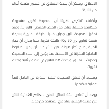
الانغلاق. ويمكن أن يحدث الانغلاق في غضون بضعة أجزاء
من الثانية”.
وأضاف “تفترض نظريتنا أن المصيدة تكون مشدودة
ميكانيكيا مسبقا، تماما مثل الملف المعدني (الزنبرك). وعند
تحفيز المصيدة، تلين جدران خلايا الطبقة الخارجية بسرعة
بنسبة تتراوح بين 30 و40 بالمئة تقريبا، مما يعني أن جدار
الخلية يصبح أكثر مرونة. من شأن ذلك أن يحرر الضغوط
الداخلية المخزنة في الأنسجة، مما يؤدي إلى انحناء المصيدة
وحدوث الانغلاق. ويحدث هذا التليين ‌في غضون ثانية واحدة
تقريبا”.
وبمجرد أن تنغلق المصيدة، تحتجز الحشرة في الداخل لتبدأ
عملية هضمها.
وبعد أن تمتص النبتة السائل الغني بالعناصر الغذائية الناتج
عن عملية الهضم، يُعاد فتح المصيدة من جديد.