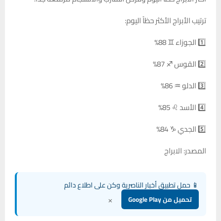
ترتيب الأبراج الأكثر حظاً اليوم:
1️⃣ الجوزاء ♊ 88%
2️⃣ القوس ♐ 87%
3️⃣ الدلو ♒ 86%
4️⃣ الأسد ♌ 85%
5️⃣ الجدي ♑ 84%
المصدر: الابراج
📱 حمل تطبيق أخبار الناصرية وكن على اطلاع دائم
×
تحميل من Google Play