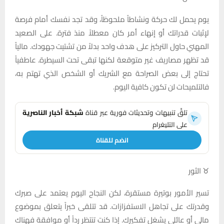
يوم يحمل لك حركة ونشاطاً ملحوظاً، وقد تجد نفسك أمام فرصة
لإثبات قدراتك أو إنهاء أمر كان معطلاً منذ فترة. على الصعيد
المهني حاول التركيز على هدف واحد بدلاً من تشتيت جهودك. مالياً
قد تظهر مصاريف غير متوقعة لكنها تبقى تحت السيطرة. عاطفياً
تحتاج إلى بعض الصراحة مع الشريك أو الشخص الذي تهتم به،
فالتلميحات لن تكون كافية اليوم.
تلقَّ تنبيهات وتحديثات فورية عبر قناة
شبكة أخبار الناصرية
على التليغرام
انضم للقناة
♉ الثور
تسير الأمور بوتيرة مستقرة، لكن النجاح اليوم يعتمد على صبرك
وقدرتك على تجاهل الاستفزازات. قد تتلقى خبراً يتعلق بموضوع
مالي أو عائلي يشغل تفكيرك. إذا كنت تنتظر رداً أو موافقة فهناك