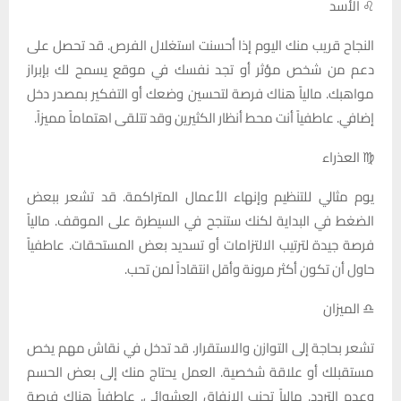
♌ الأسد
النجاح قريب منك اليوم إذا أحسنت استغلال الفرص. قد تحصل على
دعم من شخص مؤثر أو تجد نفسك في موقع يسمح لك بإبراز
مواهبك. مالياً هناك فرصة لتحسين وضعك أو التفكير بمصدر دخل
إضافي. عاطفياً أنت محط أنظار الكثيرين وقد تتلقى اهتماماً مميزاً.
♍ العذراء
يوم مثالي للتنظيم وإنهاء الأعمال المتراكمة. قد تشعر ببعض
الضغط في البداية لكنك ستنجح في السيطرة على الموقف. مالياً
فرصة جيدة لترتيب الالتزامات أو تسديد بعض المستحقات. عاطفياً
حاول أن تكون أكثر مرونة وأقل انتقاداً لمن تحب.
♎ الميزان
تشعر بحاجة إلى التوازن والاستقرار. قد تدخل في نقاش مهم يخص
مستقبلك أو علاقة شخصية. العمل يحتاج منك إلى بعض الحسم
وعدم التردد. مالياً تجنب الإنفاق العشوائي. عاطفياً هناك فرصة