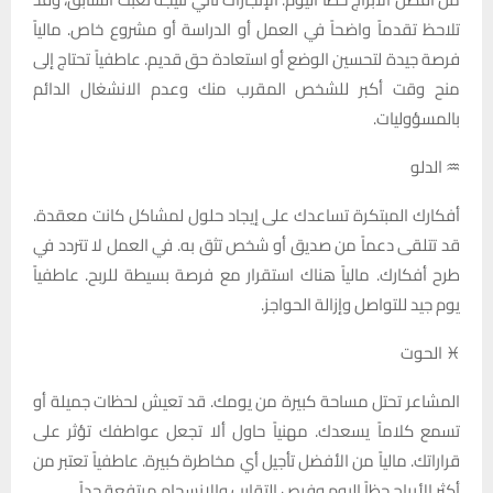
تلاحظ تقدماً واضحاً في العمل أو الدراسة أو مشروع خاص. مالياً
فرصة جيدة لتحسين الوضع أو استعادة حق قديم. عاطفياً تحتاج إلى
منح وقت أكبر للشخص المقرب منك وعدم الانشغال الدائم
بالمسؤوليات.
♒ الدلو
أفكارك المبتكرة تساعدك على إيجاد حلول لمشاكل كانت معقدة.
قد تتلقى دعماً من صديق أو شخص تثق به. في العمل لا تتردد في
طرح أفكارك. مالياً هناك استقرار مع فرصة بسيطة للربح. عاطفياً
يوم جيد للتواصل وإزالة الحواجز.
♓ الحوت
المشاعر تحتل مساحة كبيرة من يومك. قد تعيش لحظات جميلة أو
تسمع كلاماً يسعدك. مهنياً حاول ألا تجعل عواطفك تؤثر على
قراراتك. مالياً من الأفضل تأجيل أي مخاطرة كبيرة. عاطفياً تعتبر من
أكثر الأبراج حظاً اليوم وفرص التقارب والانسجام مرتفعة جداً.