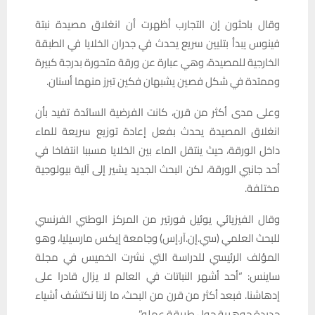
وقال باحثون إن التجارب أظهرت أن انغلاق مصيدة نبتة
فينوس يبدأ بتليين سريع يحدث في جدران الخلايا في الطبقة
الخارجية للمصيدة، وهي عبارة عن ورقة متحورة بدرجة كبيرة
وممتدة في ‌شكل فصين يشبهان فكين تبرز منهما أسنان.
وعلى مدى أكثر من قرن، كانت الفرضية السائدة تفيد بأن
انغلاق المصيدة يحدث بفعل ‌إعادة توزيع سريعة للماء
داخل ‌الورقة، حيث ينتقل الماء بين الخلايا مسببا انتفاخا في
أحد جانبي الورقة، لكن البحث الجديد يشير إلى آلية بيولوجية
مختلفة.
وقال الفيزيائي يوئيل فورتير من المركز الوطني الفرنسي
للبحث العلمي (سي.إن.آر.إس) وجامعة إيكس مارسيليا، وهو
المؤلف الرئيسي للدراسة التي نشرت الخميس في مجلة
ساينس: “أحد أشهر النباتات في العالم ‌لا يزال قادرا على
إدهاشنا. فبعد ‌أكثر من قرن من ⁠البحث، ما زلنا نكتشف أشياء
جديدة جوهرية حول طريقة عمله”.