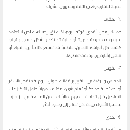
جميلة للتقارب وتعزيز الثقة بينك وبين الشريك.
♏ العقرب
حدسك يعمل بأقصى قوته اليوم، لذلك ثق بإحساسك لكن لا تعتمد
عليه وحده. فرصة مهنية أو مالية قد تظهر بشكل مفاجئ. تجنب
كشف كل أوراقك للآخرين. عاطفياً قد تسمع كلاماً يريح قلبك أو
تتلقى إشارة إيجابية كنت تنتظرها.
♐ القوس
الحماس والرغبة في التغيير يرافقانك طوال اليوم. قد تفكر بالسفر
أو بدء تجربة جديدة أو تعلم شيء مختلف. مهنياً حاول التركيز على
التفاصيل قبل اتخاذ قرار مهم. مالياً احذر من المبالغة في الإنفاق.
عاطفياً الأجواء جيدة لكن تحتاج إلى وضوح أكثر.
♑ الجدي
من أفضل الأبراج حظاً اليوم. الإنجازات تأتي نتيجة تعبك السابق، وقد