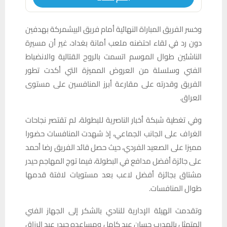
وخسر الفريق المباراة النهائية أمام فريق البيشمركة بهدفين
دون رد في لقاء احتضنه ملعب أمانة بغداد، غير أن مسيرة
الناشئين طوال الموسم اتسمت بالروح القتالية والانضباط
الفني وسلسلة من العروض المميزة التي أكدت تطور
الفريق وقدرته على مقارعة أبرز المنافسين على مستوى
العراق.
وفي تغطية شبكة أخبار الناصرية للبطولة، لم تقتصر نجاحات
الغراف على الجانب الجماعي، إذ شهدت المنافسات حضورا
مميزا على الصعيد الفردي، حيث حصل قائد الفريق رضا أحمد
على جائزة أفضل مدافع في البطولة، فيما توج المهاجم حيدر
مشتاق بجائزة أفضل لاعب بعد مستويات لافتة قدمها
طوال المنافسات.
وتقدمت الهيئة الإدارية للنادي بالشكر إلى الجهاز الفني
المتمثل بالمدرب حسان عبد كامل ومساعده حيدر عبد الرزاق