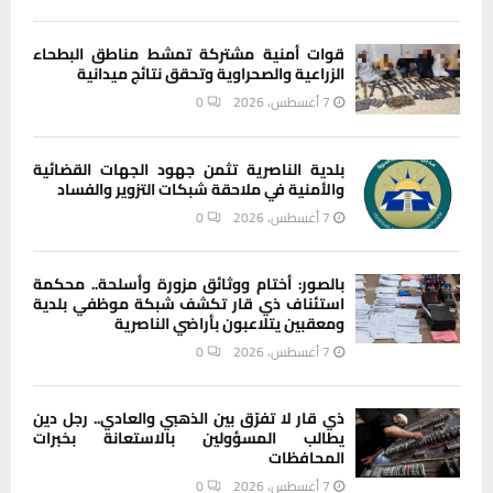
قوات أمنية مشتركة تمشط مناطق البطحاء
الزراعية والصحراوية وتحقق نتائج ميدانية
7 أغسطس، 2026
0
بلدية الناصرية تثمن جهود الجهات القضائية
والأمنية في ملاحقة شبكات التزوير والفساد
7 أغسطس، 2026
0
بالصور: أختام ووثائق مزورة وأسلحة.. محكمة
استئناف ذي قار تكشف شبكة موظفي بلدية
ومعقبين يتلاعبون بأراضي الناصرية
7 أغسطس، 2026
0
ذي قار لا تفرّق بين الذهبي والعادي.. رجل دين
يطالب المسؤولين بالاستعانة بخبرات
المحافظات
7 أغسطس، 2026
0