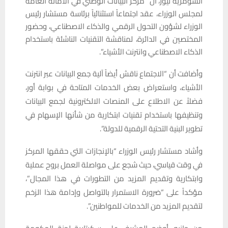
السومرية نيوز، أن “مركز البيانات الوطني في الأمانة العامة
لمجلس الوزراء، عقد اجتماعاً استثنائياً برئاسة مستشار رئيس
الوزراء لشؤون التحول الرقمي والذكاء الاصطناعي، وحضور
المختصين في الدائرة، لمناقشة التقنيات الناشئة باستخدام
الذكاء الاصطناعي وانترنت الأشياء”.
وأضافت أن “الاجتماع ناقش أيضاً آلية جمع البيانات عبر انترنت
الأشياء، واستعراض بعض الخدمات المتاحة في بوابة أور،
فضلاً عن الاطلاع على المنصات الالكترونية لجمع البيانات
وتنظيفها باستخدام تقنيات ابتكارية من شأنها الإسهام في
تطوير البنية التحتية الرقمية للدولة”.
وأشاد مستشار رئيس الوزراء “بالإنجازات التي حققها المركز
في وقت قياسي، حيث شجع على مواصلة العمل بروح عملية
وابتكارية وتقديم المزيد من التطورات في هذا المجال”،
مؤكداً على “ضرورة الاستمرار بالتواصل وإدامة هذا الزخم
لتقديم المزيد من الخدمات للمواطنين”.