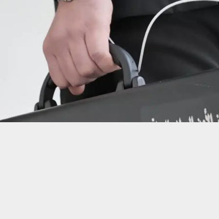
حسين تجربتك. سنفترض أنك موافق على هذا، ولكن يمكنك إلغاء الاشتراك إذا كنت
 من يعرف الأخبار العاجلة عن الناصرية– تابع حساباتنا على فيسبوك أو
ناصرية: