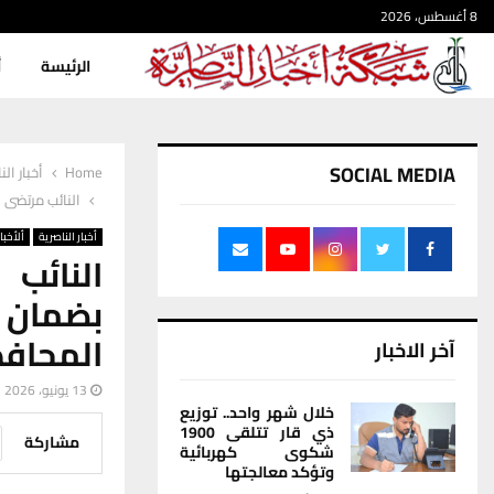
8 أغسطس، 2026
الرئيسة
أ
SOCIAL MEDIA
Home
أخبار الن
النائب مرتضى 
أخبار الناصرية
ألأخبار
النائب
بضمان 
المحاف
آخر الاخبار
13 يونيو، 2026
خلال شهر واحد.. توزيع
ذي قار تتلقى 1900
مشاركة
شكوى كهربائية
وتؤكد معالجتها