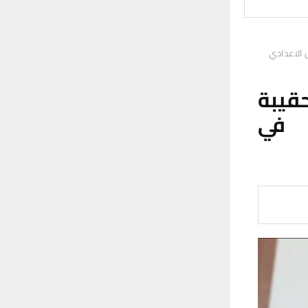
 الاعدادي
قيبة
ش في