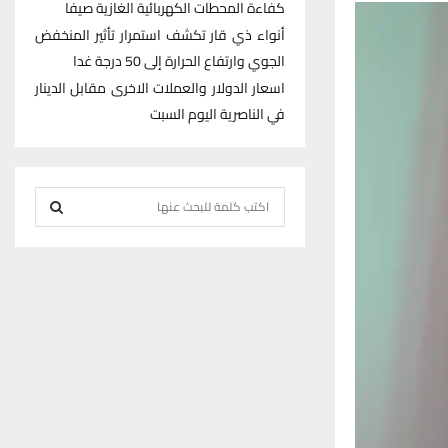
كفاءة المحطات الكهربائية الغازية صيفا
أنواء ذي قار تكشف استمرار تأثير المنخفض
الجوي وارتفاع الحرارة إلى 50 درجة غدا
اسعار الدولار والعملات الاخرى مقابل الدينار
في الناصرية اليوم السبت
S
e
S
a
r
E
c
h
A
f
R
o
r
C
:
H