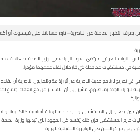
 كن أول من يعرف الأخبار العاجلة عن الناصرية– تابع حساباتنا على ف
شبك
س النواب العراقي مرتضى عبود الإبراهيمي وزير الصحة بمعالجة مل
والمستلزمات الطبية في مستشفيات محافظة ذي قار خلال لقاء
ي في تصريح لبرنامج حديث الناصرية عبر أثير إذاعة وتلفزيون الناصرية أن لقاءه
هنئة للوزراء الجدد بمناصبهم، مشيرا إلى أن اللقاء تزامن مع انعقاد اجتماع 
المحا
طن حين يذهب إلى المستشفى ولا يجد مستلزمات أساسية كالكانيولا وا
ليات خارج المستشفى فإن ذلك يُفسد كل الجهود التي تبذلها وزارة الصحة
المستشفيات الكبرى في مراكز المدن هي الواجهة ال