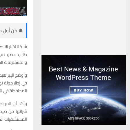
🔔 كن أول من
شبكة اخبار الناصر
طالب عضو مجلس
والمستلزمات ال
وأوضح الإبراهيمي
في إطار جولة ته
المحافظة في الو
وأكد أن المواط
شرائها من صيدل
المستشفيات الكب