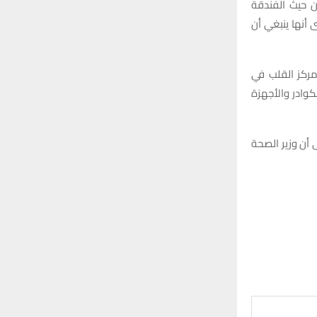
ن حيث الفندقة
نقاذ التي تتراوح بين 30 و35 نوعا والتي رأى أنها ينبغي أن
مركز القلب في
وادر والأجهزة
ى أن وزير الصحة