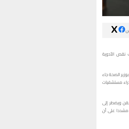

طالب عضو مجل
وأوضح الإبراهيم
في إطار جولة ت
وأكد أن الموا
شرائها من صيد