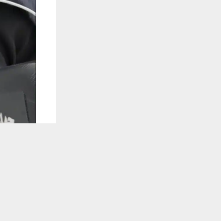
يستخدم هذا الموقع ملفات تعريف الارتباط لت
🔔 كن أول
شبكة اخبار ال