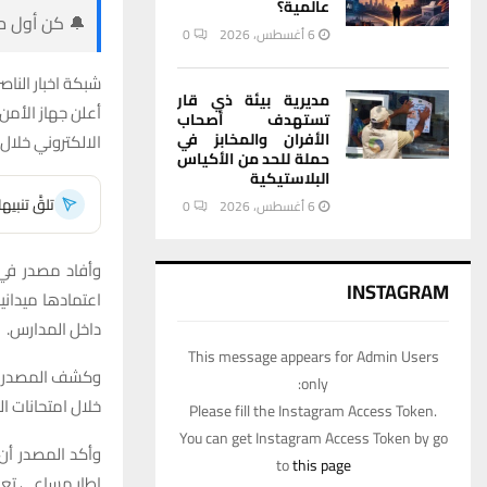
عالمية؟
🔔 كن أول من
6 أغسطس، 2026
0
شبكة اخبار الناصر
مديرية بيئة ذي قار
أعلن جهاز الأم
تستهدف أصحاب
الأفران والمخابز في
الالكتروني خلال 
حملة للحد من الأكياس
البلاستيكية
تلقَّ تنبي
6 أغسطس، 2026
0
وأفاد مصدر في ا
INSTAGRAM
اعتمادها ميداني
داخل المدارس.
This message appears for Admin Users
وكشف المصدر أن 
only:
خلال امتحانات ا
Please fill the Instagram Access Token.
You can get Instagram Access Token by go
وأكد المصدر أن
to
this page
إطار مساعي تعزيز