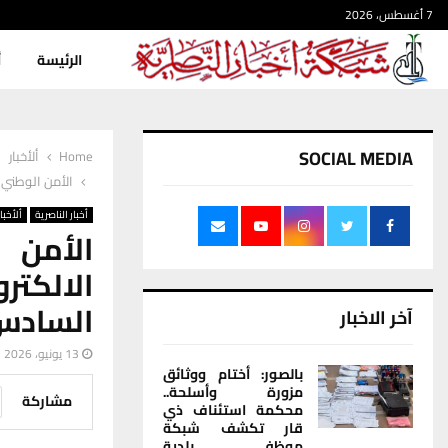
7 أغسطس، 2026
الرئيسة
أ
SOCIAL MEDIA
Home
ألأخبار
الأمن الوطني 
أخبار الناصرية
ألأخبار
الأمن 
الالكتر
السادس
آخر الاخبار
13 يونيو، 2026
بالصور: أختام ووثائق
مزورة وأسلحة..
مشاركة
محكمة استئناف ذي
قار تكشف شبكة
موظفي بلدية