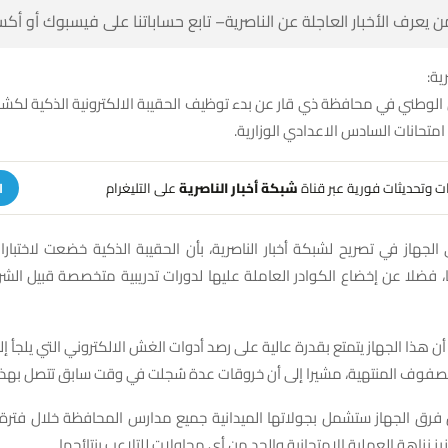
 كن أول من يعرف الأخبار العاجلة عن الناصرية– تابع حساباتنا على ف
شبك
من الوطني في محافظة ذي قار عن بدء توظيف الحقيبة الالكترونية الذكية ل
الالكتروني خلال امتحانات السادس ال
على التليغرام
شبكة أخبار الناصرية
تلقَّ تنبيهات وتحديثات فوري
ة
الجهاز في تصريح لشبكة أخبار الناصرية، بأن الحقيبة الذكية خضعت لاختب
يا، فضلا عن إخضاع الكوادر العاملة عليها لدورات تدريبية متخصصة قبيل ال
 هذا الجهاز يتمتع بقدرة عالية على رصد أدوات الغش الالكتروني التي يلجأ إ
تحانات الصفوف المنتهية، مشيرا إلى أن خروقات عدة سُجلت في وقت سابق ت
ن فرق الجهاز ستشمل بجولاتها الميدانية جميع مدارس المحافظة خلال فترة 
إطار مساعي تعزيز نزاهة العملية الامتحانية والحد من أي محاولات ل