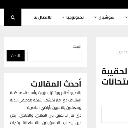
سوشيال
تكنولوجيا
للاتصال بنا
البحث
اعدادي
البحث
حقيبة
تحانات
أحدث المقالات
بالصور: أختام ووثائق مزورة وأسلحة.. محكمة
استئناف ذي قار تكشف شبكة موظفي بلدية
ومعقبين يتلاعبون بأراضي الناصرية
ذي قار لا تفرّق بين الذهبي والعادي.. رجل
دين يطالب المسؤولين بالاستعانة بخبرات