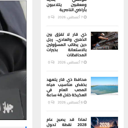
ومعقبين يتلاعبون
بأراضي الناصرية
7 أغسطس، 2026
0
ذي قار لا تفرّق بين
الذهبي والعادي.. رجل
دين يطالب المسؤولين
بالاستعانة بخبرات
المحافظات
7 أغسطس، 2026
0
محافظ ذي قار يتعهد
بخفض مناسيب مياه
المصب العام في
العكيكة خلال 48 ساعة
6 أغسطس، 2026
0
لماذا قد يصبح عام
2028 نقطة تحول