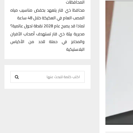
المحافظات
محافظ ذي قار يتعهد بخفض مناسيب مياه
المصب العام في العكيكة خلال 48 ساعة
لماذا قد يصبح عام 2028 نقطة تحول عالمية؟
مديرية بيئة ذي قار تستهدف أصحاب الأفران
والمخابز في حملة للحد من الأكياس
البلاستيكية
S
e
S
a
r
E
c
h
A
f
R
o