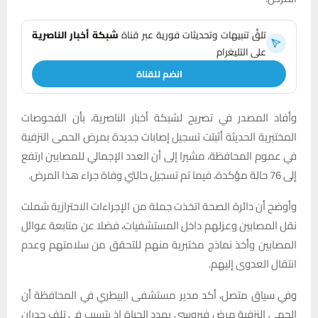
تلقَّ تنبيهات وتحديثات فورية عبر قناة
شبكة أخبار الناصرية
على التليغرام
انضم للقناة
وأفاد المصدر في تصريح لشبكة أخبار الناصرية، بأن الفحوصات
المختبرية الحديثة أثبتت تسجيل إصابات جديدة بمرض الحمى النزفية
في عموم المحافظة، مشيرا إلى أن العدد الإجمالي للمصابين ارتفع
إلى 76 حالة مؤكدة، فيما تم تسجيل حالتي وفاة جراء هذا المرض.
وأوضح أن دائرة الصحة اتخذت جملة من الإجراءات الاحترازية شملت
نقل المصابين وعزلهم داخل المستشفيات، فضلا عن متابعة عوائل
المصابين وأخذ نماذج مختبرية منهم للتحقق من سلامتهم وعدم
انتقال العدوى إليهم.
وفي سياق متصل، أكد مدير مستشفى البيطري في المحافظة أن
الحمى النزفية مرض فيروسي يهدد الحياة إذ يتسبب في تلف جدران