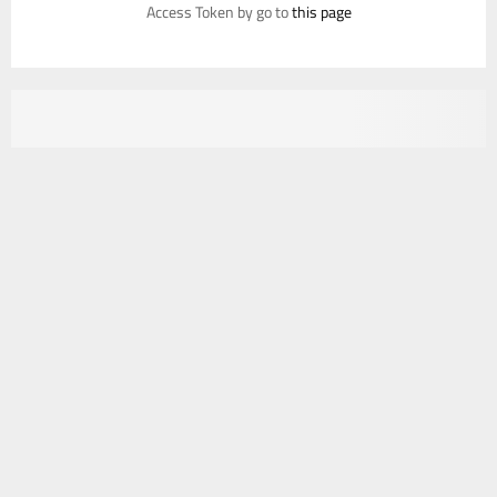
Access Token by go to
this page
يستخدم هذا الموقع ملفات تعريف الارتباط لتحسين تجربتك. سنفترض أنك
موافق على هذا، ولكن يمكنك إلغاء الاشتراك إذا كنت ترغب في ذلك.
موافق
قراءة المزيد