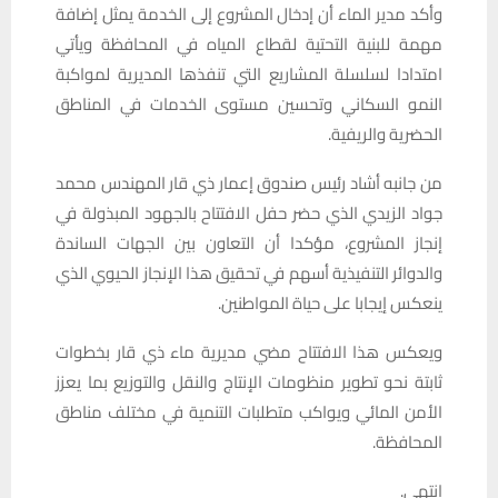
وأكد مدير الماء أن إدخال المشروع إلى الخدمة يمثل إضافة
مهمة للبنية التحتية لقطاع المياه في المحافظة ويأتي
امتدادا لسلسلة المشاريع التي تنفذها المديرية لمواكبة
النمو السكاني وتحسين مستوى الخدمات في المناطق
الحضرية والريفية.
من جانبه أشاد رئيس صندوق إعمار ذي قار المهندس محمد
جواد الزيدي الذي حضر حفل الافتتاح بالجهود المبذولة في
إنجاز المشروع، مؤكدا أن التعاون بين الجهات الساندة
والدوائر التنفيذية أسهم في تحقيق هذا الإنجاز الحيوي الذي
ينعكس إيجابا على حياة المواطنين.
ويعكس هذا الافتتاح مضي مديرية ماء ذي قار بخطوات
ثابتة نحو تطوير منظومات الإنتاج والنقل والتوزيع بما يعزز
الأمن المائي ويواكب متطلبات التنمية في مختلف مناطق
المحافظة.
انتهى.