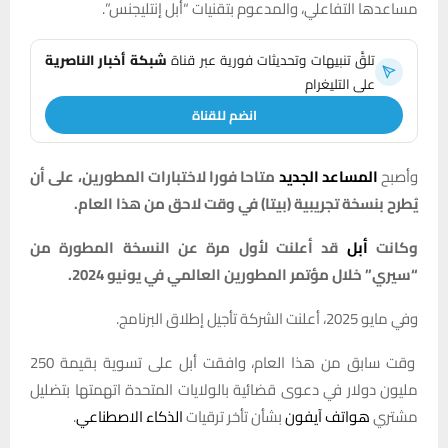
مساعدها التفاعلي، والمدعوم بتقنيات “أبل إنتليجنس”.
تلقَّ تنبيهات وتحديثات فورية عبر قناة
شبكة أخبار الناصرية
على التليغرام
انضم للقناة
وأصبح
المساعد الجديد
متاحا فورا لاختبارات المطورين، على أن
يُطرح بنسخة تجريبية (بيتا) في وقت لاحق من هذا العام.
وكانت
أبل
قد أعلنت لأول مرة عن النسخة المطورة من
“سيري” خلال مؤتمر المطورين العالمي في يونيو 2024.
وفي مايو 2025، أعلنت الشركة تأجيل إطلاق البرنامج.
وقت سابق من هذا العام، وافقت أبل على تسوية بقيمة 250
مليون دولار في دعوى قضائية بالولايات المتحدة اتهمتها بتضليل
مشتري
هواتف آيفون
بشأن تأخر ترقيات
الذكاء الاصطناعي
.