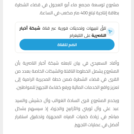
مشروع توسعة مجمع ماء أبو العجول في قضاء الشطرة
بطاقة إنتاجية تبلغ 400 متر مكعب في الساعة.
تلقَّ تنبيهات وتحديثات فورية عبر قناة
شبكة أخبار
الناصرية
على التليغرام
انضم للقناة
وأفاد السعيدي في بيان تابعته شبكة أخبار الناصرية بأن
المشروع يشمل الخطوط الناقلة والشبكات الخاصة بعدد من
القرى في قضاء الشطرة ضمن خطة المديرية الرامية إلى
تعزيز واقع الخدمات المائية ورفع كفاءة التجهيز للمواطنين.
ويخدم المشروع قرى السادة الغوالب وآل حشيش والسيد
عبد علي وآل ثويني والأزابيج والجزرة، إذ سيسهم بشكل
مباشر في زيادة كميات المياه المجهزة وتحقيق استقرار
أفضل في عمليات التجهيز.