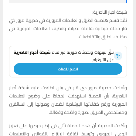
شبكة اخبار الناصرية:
نفّذ قسم هندسة الطرق والعلامات المرورية في مديرية مرور ذي
قار حملة ميدانية شاملة لصيانة وتنظيف العلامات المرورية في
مختلف الطرق والتقاطعات.
تلقَّ تنبيهات وتحديثات فورية عبر قناة
شبكة أخبار الناصرية
على التليغرام
انضم للقناة
وأفادت مديرية مرور ذي قار في بيان اطلعت عليه شبكة أخبار
الناصرية، بأن الحملة استهدفت الحفاظ على وضوح العلامات
المرورية ورفع كفاءتها الإرشادية لضمان وصولها إلى السائقين
ومستخدمي الطريق بصورة واضحة وفعّالة.
وأكدت المديرية أن هذه الحملة تأتي في إطار حرصها على تعزيز
الوعي المروري وترسيخ ثقافة الالتزام بالقوانين والتعليمات