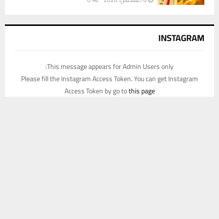
INSTAGRAM
This message appears for Admin Users only:
Please fill the Instagram Access Token. You can get Instagram
Access Token by go to
this page
يستخدم هذا الموقع ملفات تعريف الارتباط لتحسين تجربتك. سنفترض أنك
موافق على هذا، ولكن يمكنك إلغاء الاشتراك إذا كنت ترغب في ذلك.
موافق
قراءة المزيد