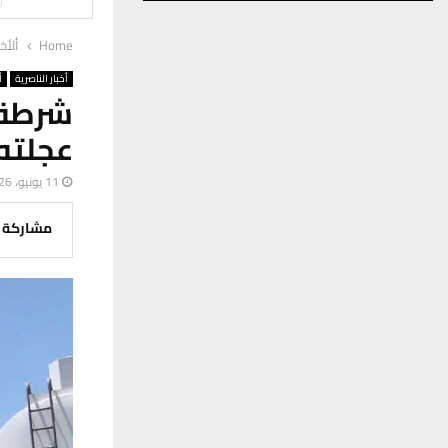
Home
ألأخب
أخبار الناصرية
أ
شرطة 
عجلته
11 يونيو، 2026
مشاركة