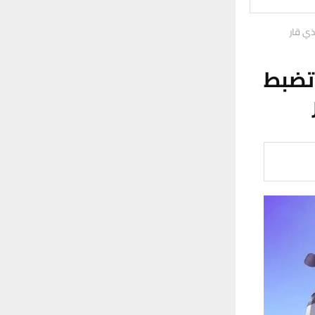
ي قار
تضبط