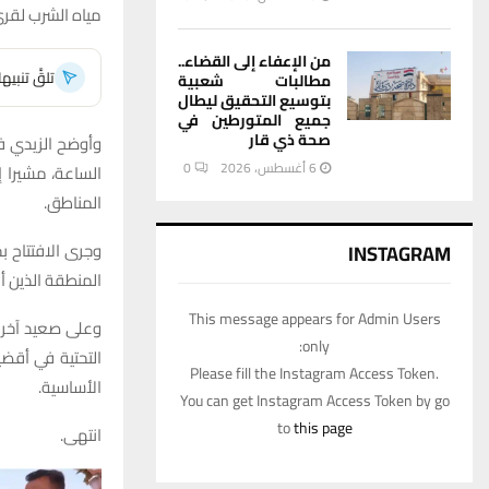
مياه الشرب لقر
من الإعفاء إلى القضاء..
تلقَّ تنبي
مطالبات شعبية
بتوسيع التحقيق ليطال
جميع المتورطين في
صحة ذي قار
وأوضح الزيدي في
6 أغسطس، 2026
0
الساعة، مشيرا 
المناطق.
وجرى الافتتاح 
INSTAGRAM
المنطقة الذين أ
This message appears for Admin Users
وعلى صعيد آخر ي
only:
التحتية في أقضي
Please fill the Instagram Access Token.
الأساسية.
You can get Instagram Access Token by go
to
this page
انتهى.