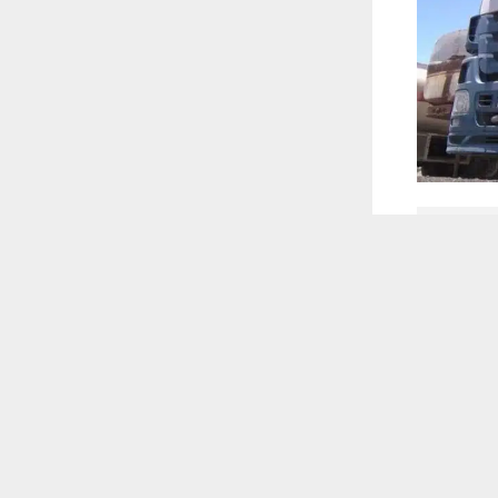
 أكس
 ترغب في ذلك.
موافق
قراءة المزيد
ته المحملة
 للقناة