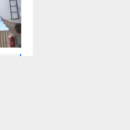
🔔 كن أول
يستخدم هذا الموقع ملفات تعريف الارتباط لت
شبكة اخبار ال
أعلنت شرطة 
بمنتوج نفطي
تلقَّ 