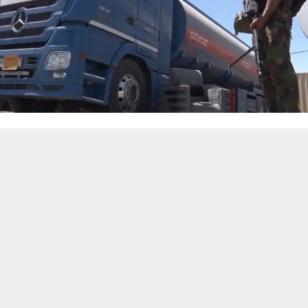
 من يعرف الأخبار العاجلة عن الناصرية– تابع حساباتنا على فيسبوك أو
حسين تجربتك. سنفترض أنك موافق على هذا، ولكن يمكنك إلغاء الاشتراك إذا كنت
ناصرية:
الطاقة بالتنسيق مع قسم الاستخبارات إلقاء القبض على متهم وضبط عجل
 في محافظة ذي قار.
تنبيهات وتحديثات فورية عبر قناة
شبكة أخبار الناصرية
على التليغرام
انضم