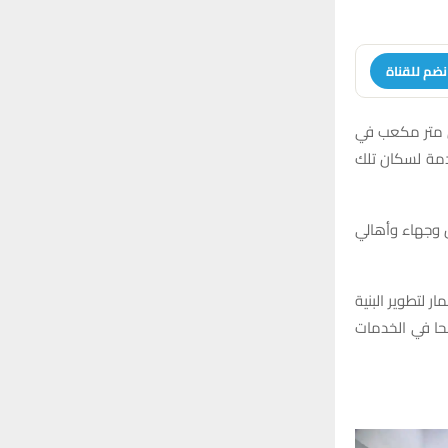
r
C
:
H
نضم للقناة
تي متر مكعب في
دمة لسكان تلك
 وجهاء وأهالي
 لتطوير البنية
شحا في الخدمات