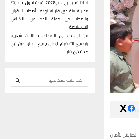
لماذا قد يصبح عام 2028 نقطة تحول عالمية؟
مديرية بيئة ذي قار تستهدف أصحاب الأفران
والمخابز في حملة للحد من الأكياس
البلاستيكية
من الإعفاء إلى القضاء.. مطالبات شعبية
بتوسيع التحقيق ليطال جميع المتورطين في
صحة ذي قار
S
e
S
a
r
E

c
h
A
f
R
o
افتتح رئيس صن