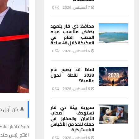
7 أغسطس، 2026
0
محافظ ذي قار يتعهد
بخفض مناسيب مياه
المصب العام في
العكيكة خلال 48 ساعة
6 أغسطس، 2026
0
لماذا قد يصبح عام
2028 نقطة تحول
عالمية؟
6 أغسطس، 2026
0
مديرية بيئة ذي قار
🔔 كن أول من
تستهدف أصحاب
الأفران والمخابز في
حملة للحد من الأكياس
شبكة اخبار الناصر
البلاستيكية
افتتح رئيس صند
6 أغسطس، 2026
0