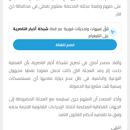
على متهم وضبط عجلته المحملة بمنتوج نفطي في محافظة ذي
قار.
تلقَّ تنبيهات وتحديثات فورية عبر قناة
شبكة أخبار الناصرية
على التليغرام
انضم للقناة
وأفاد مصدر أمني في تصريح لشبكة أخبار الناصرية، بأن العملية
جاءت إثر رصد العجلة التي كانت تحمل منتوجا نفطيا مجهول
النوعية والكمية، في ظل عدم حيازة صاحبها أي مستمسكات
رسمية تثبت مشروعية الحمولة.
وأكد المصدر أن المتهم جرى تسليمه مع العجلة المضبوطة إلى
الجهات القضائية المختصة لاتخاذ الإجراءات القانونية اللازمة بحقه
وفق ما تقتضيه أحكام القانون النافذ.
انتهى.