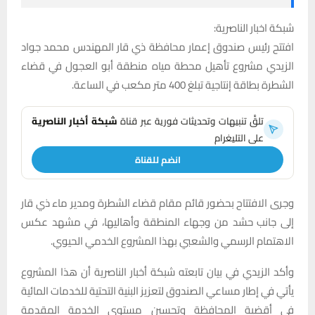
شبكة اخبار الناصرية:
افتتح رئيس صندوق إعمار محافظة ذي قار المهندس محمد جواد
الزيدي مشروع تأهيل محطة مياه منطقة أبو العجول في قضاء
الشطرة بطاقة إنتاجية تبلغ 400 متر مكعب في الساعة.
تلقَّ تنبيهات وتحديثات فورية عبر قناة
شبكة أخبار الناصرية
على التليغرام
انضم للقناة
وجرى الافتتاح بحضور قائم مقام قضاء الشطرة ومدير ماء ذي قار
إلى جانب حشد من وجهاء المنطقة وأهاليها، في مشهد عكس
الاهتمام الرسمي والشعبي بهذا المشروع الخدمي الحيوي.
وأكد الزيدي في بيان تابعته شبكة أخبار الناصرية أن هذا المشروع
يأتي في إطار مساعي الصندوق لتعزيز البنية التحتية للخدمات المائية
في أقضية المحافظة وتحسين مستوى الخدمة المقدمة