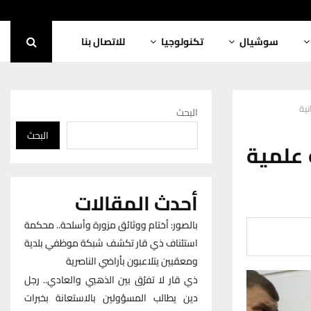
سوشيال
تكنولوجيا
للاتصال بنا
ية
البحث
البحث
 علمية
أحدث المقالات
بالصور: أختام ووثائق مزورة وأسلحة.. محكمة
استئناف ذي قار تكشف شبكة موظفي بلدية
ومعقبين يتلاعبون بأراضي الناصرية
ذي قار لا تفرّق بين الذهبي والعادي.. رجل
دين يطالب المسؤولين بالاستعانة بخبرات