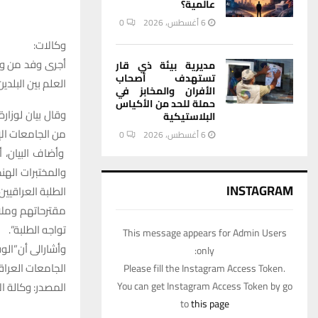
عالمية؟
6 أغسطس، 2026
0
وكالات:
أجرى وفد من وزا
مديرية بيئة ذي قار
تستهدف أصحاب
العلم بين البلدين
الأفران والمخابز في
حملة للحد من الأكياس
وقال بيان لوزار
البلاستيكية
من الجامعات الإي
6 أغسطس، 2026
0
وأضاف البيان، 
والمختبرات الهن
INSTAGRAM
الطلبة العراقي
مقترحاتهم وملاح
تواجه الطلبة”.
This message appears for Admin Users
وأشارالى أن”الو
only:
الجامعات العراق
Please fill the Instagram Access Token.
You can get Instagram Access Token by go
المصدر: وكالة الا
to
this page