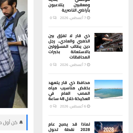
ومعقبين يتلاعبون
بأراضي الناصرية
7 أغسطس، 2026
0
ذي قار لا تفرّق بين
الذهبي والعادي.. رجل
دين يطالب المسؤولين
بالاستعانة بخبرات
المحافظات
7 أغسطس، 2026
0
محافظ ذي قار يتعهد
بخفض مناسيب مياه
المصب العام في
العكيكة خلال 48 ساعة
6 أغسطس، 2026
0
🔔 كن أول من
لماذا قد يصبح عام
2028 نقطة تحول