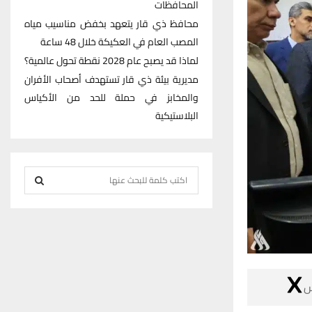
المحافظات
محافظ ذي قار يتعهد بخفض مناسيب مياه
المصب العام في العكيكة خلال 48 ساعة
لماذا قد يصبح عام 2028 نقطة تحول عالمية؟
مديرية بيئة ذي قار تستهدف أصحاب الأفران
والمخابز في حملة للحد من الأكياس
البلاستيكية
S
e
S
a
r
E
c
h
A
f

R
o