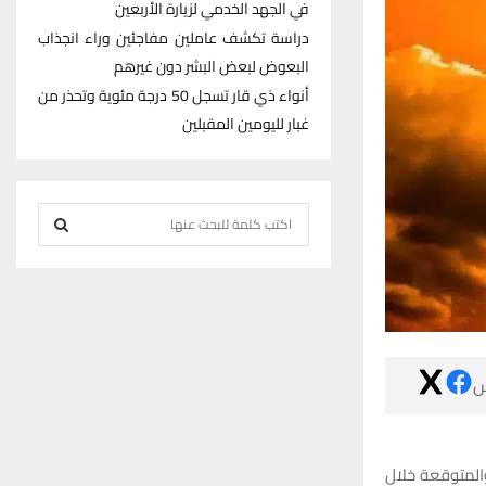
في الجهد الخدمي لزيارة الأربعين
دراسة تكشف عاملين مفاجئين وراء انجذاب
البعوض لبعض البشر دون غيرهم
أنواء ذي قار تسجل 50 درجة مئوية وتحذر من
غبار لليومين المقبلين
S
e
S
a
r
E
c
h
A
f

R
o
r
C
:
كشف مدير الأنو
H