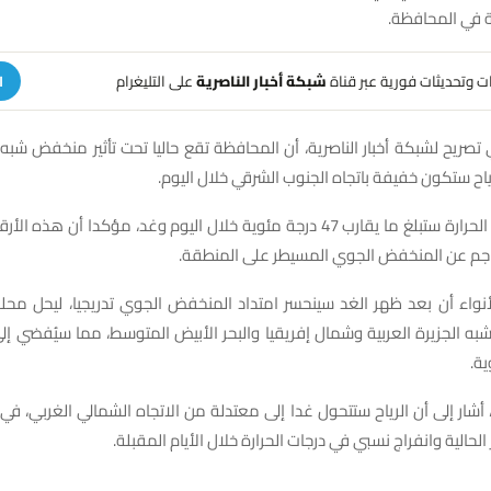
ة في المحافظة.
هات وتحديثات فورية عبر قناة
شبكة أخبار الناصرية
على التليغرام
ا
صريح لشبكة أخبار الناصرية، أن المحافظة تقع حاليا تحت تأثير منخفض شبه ال
رياح ستكون خفيفة باتجاه الجنوب الشرقي خلال اليوم.
وأفاد بأن درجات الحرارة ستبلغ ما يقارب 47 درجة مئوية خلال اليوم وغد، مؤكدا أ
 الناجم عن المنخفض الجوي المسيطر على المنطقة.
واء أن بعد ظهر الغد سينحسر امتداد المنخفض الجوي تدريجيا، ليحل محله
ه الجزيرة العربية وشمال إفريقيا والبحر الأبيض المتوسط، مما سيُفضي إ
ية.
أشار إلى أن الرياح ستتحول غدا إلى معتدلة من الاتجاه الشمالي الغربي، ف
الحالية وانفراج نسبي في درجات الحرارة خلال الأيام المقبلة.