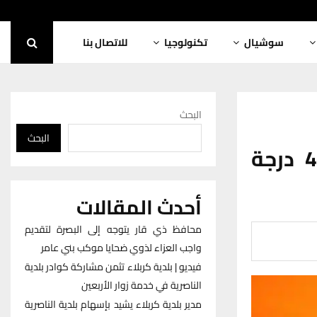
سوشيال
تكنولوجيا
للاتصال بنا
البحث
البحث
أنواء ذي قار تتوقع درجات حرارة تبلغ 47 درجة
أحدث المقالات
محافظ ذي قار يتوجه إلى البصرة لتقديم
واجب العزاء لذوي ضحايا موكب بني عامر
فيديو | بلدية كربلاء تثمن مشاركة كوادر بلدية
الناصرية في خدمة زوار الأربعين
مدير بلدية كربلاء يشيد بإسهام بلدية الناصرية