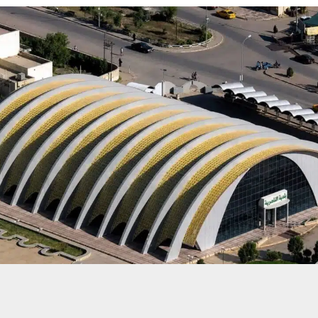
حسين تجربتك. سنفترض أنك موافق على هذا، ولكن يمكنك إلغاء الاشتراك إذا كنت