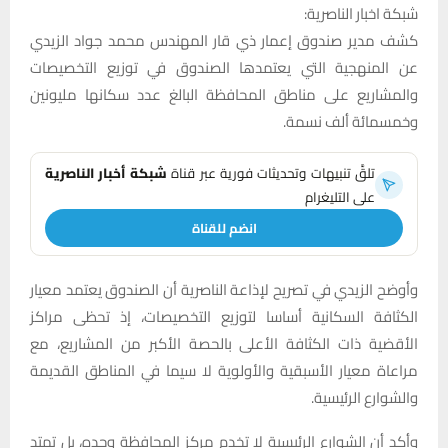
شبكة اخبار الناصرية:
كشف مدير صندوق إعمار ذي قار المهندس محمد جواد الزيدي
عن المنهجية التي يعتمدها الصندوق في توزيع التخصيصات
والمشاريع على مناطق المحافظة البالغ عدد سكانها مليونين
وخمسمائة ألف نسمة.
تلقَّ تنبيهات وتحديثات فورية عبر قناة
شبكة أخبار الناصرية
على التليغرام
انضم للقناة
وأوضح الزيدي في تصريح لإذاعة الناصرية أن الصندوق يعتمد معيار
الكثافة السكانية أساسا لتوزيع التخصيصات، إذ تحظى مراكز
الأقضية ذات الكثافة الأعلى بالحصة الأكبر من المشاريع، مع
مراعاة معيار الأسبقية والأولوية لا سيما في المناطق القديمة
والشوارع الرئيسية.
وأكد أن الشوارع الرئيسية لا تخدم مركز المحافظة وحده، بل تمتد