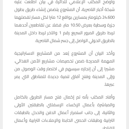
وأوضح المكتب الإعلامي للدائرة في بيان اطلعت عليه
شبكة أخبار الناصرية، أن المشروع يتضمن إنشاء طريق بطول
24.600 كيلومتر بمسارين بواقع 12 مترا لكل مسار تفصلهما
جزرة وسطية بعرض 10.50 متر، فضلا عن تقاطعين أحدهما
لربط طريق المرور السريع رقم 1 والآخر لربط داخل المدينة
بالطريق الحولي الواصل إلى جسر شمال الناصرية.
وأكد البيان أن المشروع يُعد من المشاريع الاستراتيجية
المهمة المدرجة ضمن تخصيصات مشاريع الأمن الغذائي،
مشيرا إلى أن إنجازه سيسهم في اختصار وقت الوصول من
وإلى المدينة وفتح آفاق تنمية جديدة للمناطق التي يمر
عبرها.
وأفاد المكتب بأنه تم إكمال فتح مسار الطريق بالكامل
والمباشرة بأعمال الإكساء الإسفلتي بالطبقتين الأولى
والثانية، إلى جانب استمرار أعمال الدفن والحدل بالطبقات
الترابية وطبقات الحصى الخابط والإملاءات الترابية وأعمال
القناطر.