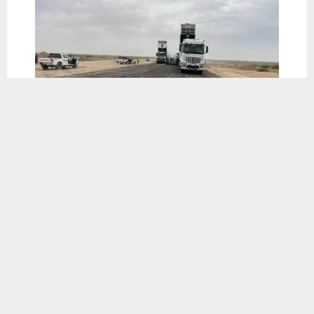
يستخدم هذا الموقع ملفات تعريف الارتباط لتحسين تجربتك. سنفترض أنك
موافق على هذا، ولكن يمكنك إلغاء الاشتراك إذا كنت ترغب في ذلك.
موافق
قراءة المزيد
📱 حمل تطبيق أخبار الناصرية وكن على اطلاع دائم
×
تحميل من Google Play
شارك هذا الموضوع:
فيس بوك
X
WhatsApp