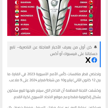
🔔 كن أول من يعرف الأخبار العاجلة عن الناصرية– تابع
حساباتنا على فيسبوك أو أكس
وتحتضن قطر منافسات كأس الأمم الآسيوية 2023 في الفترة ما
بين 12 كانون الثاني/يناير و10 من شباط/فبراير 2024 على 9 ملاعب.
وكشفت اللجنة المنظمة أن التذاكر التي سيتم طرحها للبيع ستكون
بشكل إلكترونية فقط وعبر موقع الاتحاد الآسيوي لكرة القدم.
وستكون عملية البيع عبر عدة مراحل، لتسهيل مهمة حصول كل