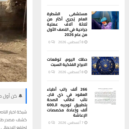
مستشفى الشطرة
العام يُجري أكثر من
ثلاثة آلاف عملية
جراحية في النصف الأول
من عام 2026
8 أغسطس، 2026
0
حظك اليوم، توقعات
الابراج الفلكية السبت
8 أغسطس، 2026
0
266 ألف راتب أطباء
العقود في ذي قار..
🔔 كن أول من
نائب تطالب الصحة
بتطبيق توجيه الـ600
ألف وإعادة مخصصات
شبكة اخبار الناصر
الإعاشة
7 أغسطس، 2026
0
ليرتفع الإجمالي 