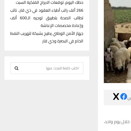
حظك اليوم، توقعات الابراج الفلكية السبت
266 ألف راتب أطباء العقود في ذي قار.. نائب
تطالب الصحة بتطبيق توجيه الـ600 ألف
وإعادة مخصصات الإعاشة
جهاز الأمن الوطني يطيح بشبكة لتهريب النفط
الخام في البصرة وذي قار
S
e
S
a
r
E
c

h
A
f
R
o
كشف مصدر طبي عن تسجيل محا
r
C