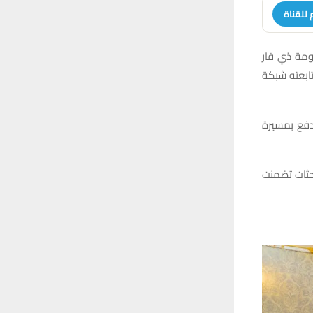
 للقناة
كومة ذي قار
تابعته شبكة
يدفع بمسيرة
احثات تضمنت