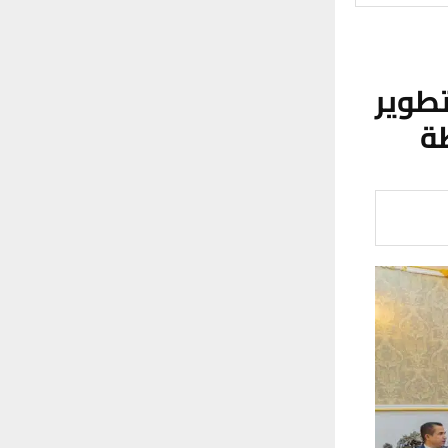
وير
ة