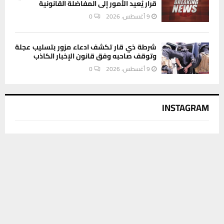
قرار يُعيد الأمور إلى المفاضلة القانونية
9 أغسطس، 2026
0
شرطة ذي قار تكشف ادعاء مزور بتسليب عجلة
وتوقف صاحبه وفق قانون الإخبار الكاذب
9 أغسطس، 2026
0
INSTAGRAM
This message appears for Admin Users only:
يستخدم هذا الموقع ملفات تعريف الارتباط لتحسين تجربتك. سنفترض أنك
Please fill the Instagram Access Token. You can get Instagram
موافق على هذا، ولكن يمكنك إلغاء الاشتراك إذا كنت ترغب في ذلك.
Access Token by go to
this page
موافق
قراءة المزيد