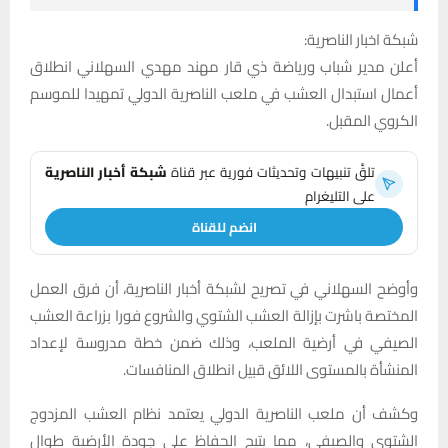
شبكة اخبار الناصرية:
أعلن مدير شباب ورياضة ذي قار مهند مهدي السهلاني انطلاق
أعمال استبدال العشب في ملعب الناصرية الدولي تمهيدا للموسم
الكروي المقبل.
تلقَّ تنبيهات وتحديثات فورية عبر قناة
شبكة أخبار الناصرية
على التليغرام
انضم للقناة
وأوضح السهلاني في تصريح لشبكة أخبار الناصرية، أن فرق العمل
المختصة باشرت بإزالة العشب الشتوي والشروع فورا بزراعة العشب
الصيفي في أرضية الملعب، وذلك ضمن خطة مدروسة لإعداد
المنشأة بالمستوى اللائق قبيل انطلاق المنافسات.
وكشف أن ملعب الناصرية الدولي يعتمد نظام العشب المزدوج
الشتوي والصيفي، مما يتيح الحفاظ على جودة الأرضية طوال