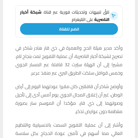
تلقَّ تنبيهات وتحديثات فورية عبر قناة
شبكة أخبار
الناصرية
على التليغرام
انضم للقناة
وأكد مدير هيئة الحج والعمرة في ذي قار هادر شاكر في
تصريح لشبكة أخبار الناصرية، أن عملية التفويج تمت بنجاح تام،
مشيرا إلى أن الهيئة سيّرت 32 قافلة عبر المسار الجوي
وخمس قوافل سلكت الطريق البري عبر منفذ عرعر.
وأوضح شاكر أن قافلتين كان مقررا عودتهما اليوم إلى أرض
الوطن، غير أن إغلاق المجال الجوي يوم أمس أدى إلى تأجيل
وصولهما إلى ذي قار، مؤكدا أن الموسم سار بصورة
منتظمة دون عوارض تذكر.
وأشار إلى أن عملية التفويج اتسمت بالانسيابية والتنظيم
العالي مما أسهم في تأمين عودة الحجاج بكل سلاسة