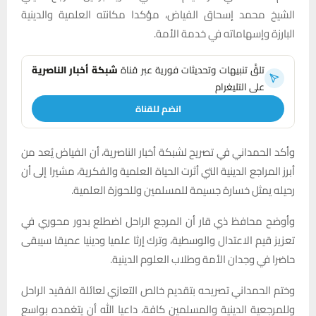
الشيخ محمد إسحاق الفياض، مؤكدا مكانته العلمية والدينية
البارزة وإسهاماته في خدمة الأمة.
تلقَّ تنبيهات وتحديثات فورية عبر قناة
شبكة أخبار الناصرية
على التليغرام
انضم للقناة
وأكد الحمداني في تصريح لشبكة أخبار الناصرية، أن الفياض يُعد من
أبرز المراجع الدينية التي أثرت الحياة العلمية والفكرية، مشيرا إلى أن
رحيله يمثل خسارة جسيمة للمسلمين وللحوزة العلمية.
وأوضح محافظ ذي قار أن المرجع الراحل اضطلع بدور محوري في
تعزيز قيم الاعتدال والوسطية، وترك إرثا علميا ودينيا عميقا سيبقى
حاضرا في وجدان الأمة وطلاب العلوم الدينية.
وختم الحمداني تصريحه بتقديم خالص التعازي لعائلة الفقيد الراحل
وللمرجعية الدينية والمسلمين كافة، داعيا الله أن يتغمده بواسع