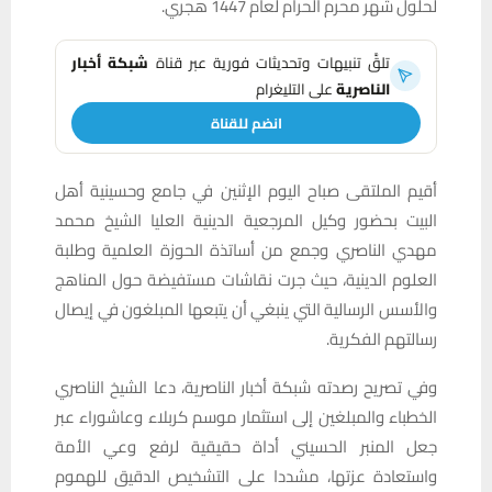
لحلول شهر محرم الحرام لعام 1447 هجري.
تلقَّ تنبيهات وتحديثات فورية عبر قناة
شبكة أخبار
الناصرية
على التليغرام
انضم للقناة
أقيم الملتقى صباح اليوم الإثنين في جامع وحسينية أهل
البيت بحضور وكيل المرجعية الدينية العليا الشيخ محمد
مهدي الناصري وجمع من أساتذة الحوزة العلمية وطلبة
العلوم الدينية، حيث جرت نقاشات مستفيضة حول المناهج
والأسس الرسالية التي ينبغي أن يتبعها المبلغون في إيصال
رسالتهم الفكرية.
وفي تصريح رصدته شبكة أخبار الناصرية، دعا الشيخ الناصري
الخطباء والمبلغين إلى استثمار موسم كربلاء وعاشوراء عبر
جعل المنبر الحسيني أداة حقيقية لرفع وعي الأمة
واستعادة عزتها، مشددا على التشخيص الدقيق للهموم