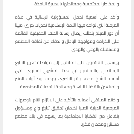
والمخاطر المجتمعية ومعالجتها بالبصيرة النافذة.
وأكد على أهمية تحمل المسؤولية الرسالية في هذه
المرحلة التي تواجه فيها الأمة الإسلامية تحديات كبرى، مبينا
أن دور المبلغ يتطلب إيصال رسالة الطف الحقيقية القائمة
على الكرامة ومواجهة الباطل والدفاع عن ثقافة المجتمع
ومستقبله بالوعي والهدى.
ويسعى القائمون على الملتقى إلى مواصلة تعزيز التبليغ
الإسلامي والاستمرار في هذا المشروع السنوي الذي
أسسه الشيخ محمد باقر الناصري، بهدف ربط أرباب المنبر
والمبلغين بالقضايا الراهنة ومعالجة التحديات المجتمعية.
واختتم الملتقى أعماله بالتأكيد على الالتزام التام بتوجيهات
المرجعية الدينية العليا لضمان تحقيق تبليغ واعٍ ومسؤول
يتفاعل مع القضايا الاجتماعية بما يسهم في بناء مجتمع
مستنير ومحصن فكريا.