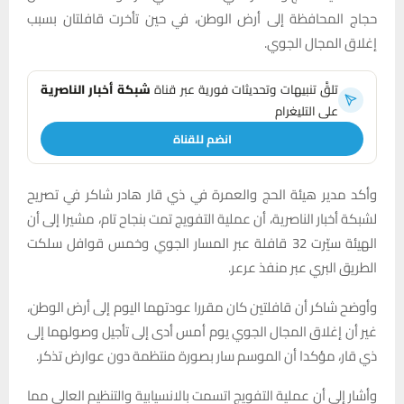
حجاج المحافظة إلى أرض الوطن، في حين تأخرت قافلتان بسبب
إغلاق المجال الجوي.
تلقَّ تنبيهات وتحديثات فورية عبر قناة
شبكة أخبار الناصرية
على التليغرام
انضم للقناة
وأكد مدير هيئة الحج والعمرة في ذي قار هادر شاكر في تصريح
لشبكة أخبار الناصرية، أن عملية التفويج تمت بنجاح تام، مشيرا إلى أن
الهيئة سيّرت 32 قافلة عبر المسار الجوي وخمس قوافل سلكت
الطريق البري عبر منفذ عرعر.
وأوضح شاكر أن قافلتين كان مقررا عودتهما اليوم إلى أرض الوطن،
غير أن إغلاق المجال الجوي يوم أمس أدى إلى تأجيل وصولهما إلى
ذي قار، مؤكدا أن الموسم سار بصورة منتظمة دون عوارض تذكر.
وأشار إلى أن عملية التفويج اتسمت بالانسيابية والتنظيم العالي مما