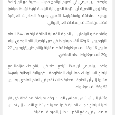
وأوضح الإبراهيمي في تصريح لبرنامج حديث الناصرية عبر أثير إذاعة
وتلفزيون الناصرية أن الأزمة الكهربائية الراهنة ترتبط ارتباطا مباشرا
بهدوء المنطقة واستقرارها الأمني وعودة الصادرات العراقية
فضلا عن استئناف إمدادات الغاز الإيراني.
وأفاد عضو البرلمان بأن الحاجة الفعلية للطاقة ارتفعت هذا العام
لتتراوح بين 61 و62 ألف ميغاواط في حين تراجع الإنتاج الوطني ليبلغ
ما بين 16 و18 ألف ميغاواط فقط مقارنة بإنتاج كان يتراوح بين 27
و29 ألف ميغاواط العام الماضي.
وأكد الإبراهيمي أن هذا التراجع الحاد في الإنتاج جاء متزامنا مع
ارتفاع الاستهلاك مما أربك المنظومة الكهربائية الوطنية بأسرها
مشيرا إلى أن الحاجة الفعلية كانت تُقدر في العام الماضي بما بين
52 و56 ألف ميغاواط.
وأشار إلى أن رئيس مجلس الوزراء وجّه بمراعاة محافظة ذي قار
نظرا لارتفاع درجات الحرارة فيها معربا عن تطلع النواب إلى تحسن
ملموس في واقع الكهرباء خلال المرحلة المقبلة.