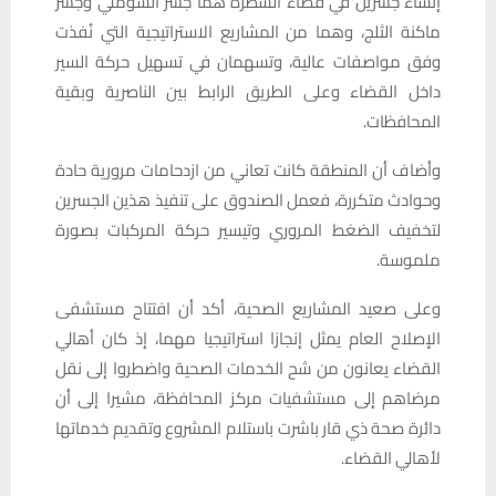
إنشاء جسرين في قضاء الشطرة هما جسر الشوملي وجسر
ماكنة الثلج، وهما من المشاريع الاستراتيجية التي نُفذت
وفق مواصفات عالية، وتسهمان في تسهيل حركة السير
داخل القضاء وعلى الطريق الرابط بين الناصرية وبقية
المحافظات.
وأضاف أن المنطقة كانت تعاني من ازدحامات مرورية حادة
وحوادث متكررة، فعمل الصندوق على تنفيذ هذين الجسرين
لتخفيف الضغط المروري وتيسير حركة المركبات بصورة
ملموسة.
وعلى صعيد المشاريع الصحية، أكد أن افتتاح مستشفى
الإصلاح العام يمثل إنجازا استراتيجيا مهما، إذ كان أهالي
القضاء يعانون من شح الخدمات الصحية واضطروا إلى نقل
مرضاهم إلى مستشفيات مركز المحافظة، مشيرا إلى أن
دائرة صحة ذي قار باشرت باستلام المشروع وتقديم خدماتها
لأهالي القضاء.