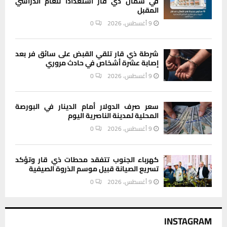
في شمال ذي قار استعدادا للعام الدراسي
المقبل
9 أغسطس، 2026
0
شرطة ذي قار تلقي القبض على سائق فر بعد
إصابة عشرة أشخاص في حادث مروري
9 أغسطس، 2026
0
سعر صرف الدولار أمام الدينار في البورصة
المحلية لمدينة الناصرية اليوم
9 أغسطس، 2026
0
كهرباء الجنوب تتفقد محطات ذي قار وتؤكد
تسريع الصيانة قبيل موسم الذروة الصيفية
9 أغسطس، 2026
0
INSTAGRAM