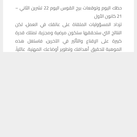
حظك اليوم وتوقعات برج القوس اليوم 22 تشرين الثاني –
21 كانون الأول
تزداد المسؤوليات الملقاة على عاتقك في العمل، لكن
النتائج التي ستحققها ستكون مرضية ومجزية. تمتلك قدرة
كبيرة على الإقناع والتأثير في الآخرين، فاستغل هذه
الموهبة لتحقيق أهدافك وتطوير أوضاعك المهنية. عائلياً،
تشعر بأن الوقت قد حان لتنفيذ أمر تنتظره منك العائلة منذ
يستخدم هذا الموقع ملفات تعريف الارتباط لتحسين تجربتك. سنفترض أنك
فترة طويلة. صحياً، تفكر في اتباع نظام غذائي أكثر توازناً.
موافق على هذا، ولكن يمكنك إلغاء الاشتراك إذا كنت ترغب في ذلك.
موافق
قراءة المزيد
حظك اليوم وتوقعات برج الجدي اليوم 22 كانون الأول – 19
كانون الثاني
تشعر بضغط كبير بسبب كثرة المهام المطلوبة منك، لكن
الحل يكمن في تنظيم وقتك وزيادة تركيزك وسرعة إنجازك.
تمتلك الكثير من المهارات، إلا أن إدارة الوقت أصبحت ضرورة
في هذه المرحلة. حاول أيضاً السيطرة على انفعالاتك وتجنب
التسرع في ردود أفعالك. صحياً، احرص على تناول وجبات
متوازنة وغنية بالعناصر الغذائية المفيدة.