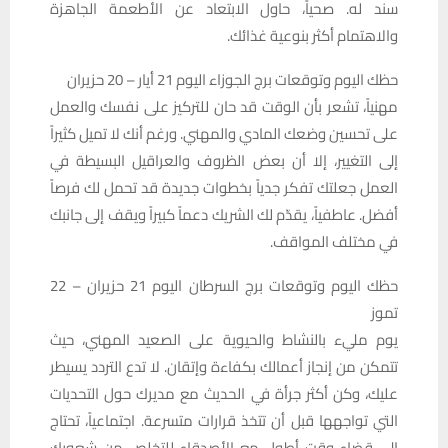
سند له. صحياً، حاول الابتعاد عن الأطعمة الجاهزة
والاهتمام أكثر بنوعية غذائك.
حظك اليوم وتوقعات برج الجوزاء اليوم 21 أيار – 20 حزيران
مهنياً، تشعر بأن الوقت قد حان للتركيز على نفسك والعمل
على تحسين وضعك المادي والمهني. ورغم أنك لا تميل كثيراً
إلى التغيير، إلا أن بعض الظروف والعراقيل البسيطة في
العمل جعلتك تفكر جدياً بخطوات جديدة قد تحمل لك فرصاً
أفضل. عاطفياً، يقدّم لك الشريك دعماً كبيراً ويقف إلى جانبك
في مختلف المواقف.
حظك اليوم وتوقعات برج السرطان اليوم 21 حزيران – 22
تموز
يوم مليء بالنشاط والحيوية على الصعيد المهني، حيث
تتمكن من إنجاز أعمالك بكفاءة وإتقان. لا تدع التردد يسيطر
عليك، وكن أكثر جرأة في الحديث مع مديرك حول التحديات
التي تواجهها قبل أن تتخذ قرارات متسرعة. اجتماعياً، تحتاج
إلى قضاء وقت أطول مع الأصدقاء للتخلص من شعورك