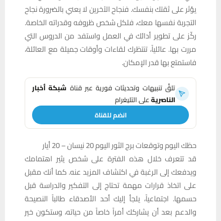
يؤثر على ثقتك بنفسك. فنجاح الآخرين لا يعني بالضرورة نجاح
التجربة نفسها معك، فلكل شخص ظروفه وقدراته الخاصة.
ركّز على تطوير أدائك في العمل واستفد من الدروس التي
مررت بها. عائلياً، تنتظرك لقاءات وأوقات جميلة مع العائلة،
فاستمتع بها قدر الإمكان.
تلقَّ تنبيهات وتحديثات فورية عبر قناة
شبكة أخبار
الناصرية
على التليغرام
انضم للقناة
حظك اليوم وتوقعات برج الثور اليوم 20 نيسان – 20 أيار
قد تتعرف خلال هذه الفترة على شخص يثير اهتمامك
ويدفعك إلى الرغبة في اكتشاف المزيد عنه. كما أنك مقبل
على اتخاذ قرارات مهمة تحتاج إلى التفكير والدراسة قبل
حسمها. اجتماعياً، يلجأ إليك أحد الأصدقاء طالباً النصيحة
والدعم بعد أن يشاركك أمراً خاصاً من حياته، وستكون خير