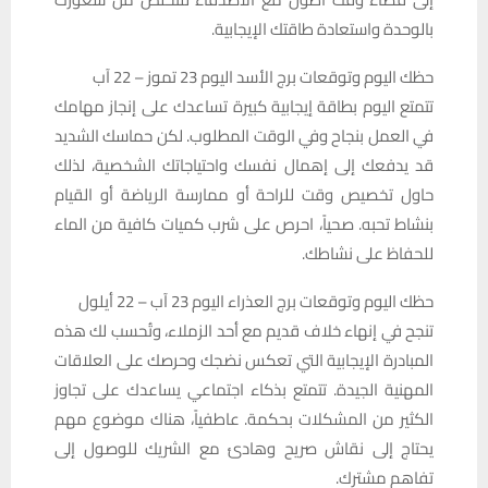
بالوحدة واستعادة طاقتك الإيجابية.
حظك اليوم وتوقعات برج الأسد اليوم 23 تموز – 22 آب
تتمتع اليوم بطاقة إيجابية كبيرة تساعدك على إنجاز مهامك
في العمل بنجاح وفي الوقت المطلوب. لكن حماسك الشديد
قد يدفعك إلى إهمال نفسك واحتياجاتك الشخصية، لذلك
حاول تخصيص وقت للراحة أو ممارسة الرياضة أو القيام
بنشاط تحبه. صحياً، احرص على شرب كميات كافية من الماء
للحفاظ على نشاطك.
حظك اليوم وتوقعات برج العذراء اليوم 23 آب – 22 أيلول
تنجح في إنهاء خلاف قديم مع أحد الزملاء، وتُحسب لك هذه
المبادرة الإيجابية التي تعكس نضجك وحرصك على العلاقات
المهنية الجيدة. تتمتع بذكاء اجتماعي يساعدك على تجاوز
الكثير من المشكلات بحكمة. عاطفياً، هناك موضوع مهم
يحتاج إلى نقاش صريح وهادئ مع الشريك للوصول إلى
تفاهم مشترك.