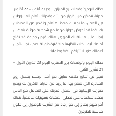
حظك اليوم وتوقعات برج الميزان اليوم 23 أيلول – 22 أکتوبر
مهنياً، تتمكن من إظهار مهاراتك وقدراتك أمام المسؤولين
في العمل، ما يجعلك محط اهتمام وتقدير من المحيطين
بك. كما قد تخوض حواراً مهماً مع شخصية مؤثرة ينعكس
إيجاباً على مستقبلك المهني. هناك فرص جديدة قد تفتح
أمامك أبواباً كنت تنتظرها منذ فترة طويلة. صحياً، تجنب تأجيل
أعمالك حتى لا تتراكم الضغوط عليك.
حظك اليوم وتوقعات برج العقرب اليوم 23 تشرين الأول –
21 تشرين الثاني
تنجح في تجاوز خلاف سابق مع أحد الزملاء بفضل روح
المبادرة التي تتمتع بها، ما يزيد من احترام الآخرين لك ويعزز
صورتك الإيجابية في العمل. قدرتك على التعامل مع الناس
بذكاء تساعدك على تخطي العقبات بسهولة. عاطفياً، هناك
أمر مهم يحتاج إلى حوار جاد مع الشريك للوصول إلى حلول
مناسبة للطرفين.