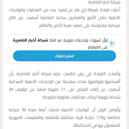
شبكة اخبار الناصرية:
أعلنت قيادة شرطة ذي قار عن تنفيذ عدد من العمليات والواجبات
الأمنية خلال الأربع والعشرين ساعة الماضية أسفرت عن نتائج
ميدانية ملموسة على صعيد ضبط الأمن والنظام.
تلقَّ تنبيهات وتحديثات فورية عبر قناة
شبكة أخبار الناصرية
على التليغرام
انضم للقناة
وأفادت القيادة في بيان اطلعت عليه شبكة أخبار الناصرية، بأن
أقسامها وتوابعها نفذت سلسلة من الإجراءات الأمنية الميدانية
أسفرت عن إلقاء القبض على 21 متهما فضلا عن توقيف 39
شخصا بتهمة ارتكاب مخالفات قانونية متنوعة.
وأوضح البيان أن الواجبات الأمنية شملت أيضا ضبط 30 مركبة
مخالفة و115 دراجة نارية مخالفة للأنظمة والتعليمات المرورية
المعمول بها في المحافظة.