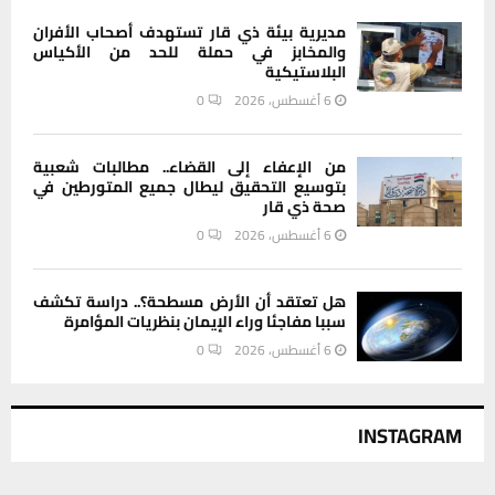
مديرية بيئة ذي قار تستهدف أصحاب الأفران
والمخابز في حملة للحد من الأكياس
البلاستيكية
6 أغسطس، 2026
0
من الإعفاء إلى القضاء.. مطالبات شعبية
بتوسيع التحقيق ليطال جميع المتورطين في
صحة ذي قار
6 أغسطس، 2026
0
هل تعتقد أن الأرض مسطحة؟.. دراسة تكشف
سببا مفاجئا وراء الإيمان بنظريات المؤامرة
6 أغسطس، 2026
0
INSTAGRAM
يستخدم هذا الموقع ملفات تعريف الارتباط لتحسين تجربتك. سنفترض أنك