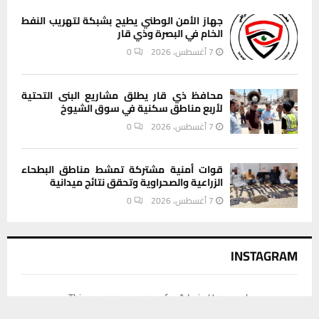
جهاز الأمن الوطني يطيح بشبكة لتهريب النفط
الخام في البصرة وذي قار
7 أغسطس، 2026
0
محافظ ذي قار يطلق مشاريع البنى التحتية
لأربع مناطق سكنية في سوق الشيوخ
7 أغسطس، 2026
0
قوات أمنية مشتركة تمشط مناطق البطحاء
الزراعية والصحراوية وتحقق نتائج ميدانية
7 أغسطس، 2026
0
INSTAGRAM
This message appears for Admin Users only:
يستخدم هذا الموقع ملفات تعريف الارتباط لتحسين تجربتك. سنفترض أنك
Please fill the Instagram Access Token. You can get Instagram