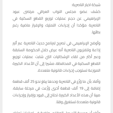
شبكة اخبار الناصرية:
كشف عضو مجلس النواب العراقي مرتضى عبود
الإبراهيمي عن حجم عمليات توزيع القطع السكنية في
الناصرية مؤكدا أن إجراءات التمليك والإفراز ماضية رغم
بطئها.
وأوضح الإبراهيمي في تصريح لبرنامج حديث الناصرية عبر أثير
إذاعة وتلفزيون الناصرية أنه عرض خلال الحكومة السابقة
وعبر أكثر من لقاء الإشكاليات التي شابت عمليات توزيع
القطع السكنية في المحافظة، مشيرا إلى أن الأعداد الكبيرة
الموزعة تستوجب إجراءات قانونية متعددة.
وأفاد بأن ما وُزِّع في الناصرية وحدها يبلغ نحو 25 ألف قطعة
إضافة إلى 19 ألف قطعة أخرى وُزِّعت في مرحلة سابقة،
مبينا أن هذه الأعداد الكبيرة تحتاج إلى قيود وإفراز وإجراءات
قانونية متعددة تستغرق وقتا.
وأكد أن مديرية التسجيل العقاري ماضية في إجراءات تمليك