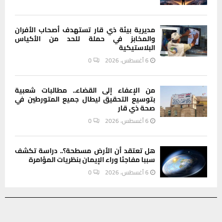
مديرية بيئة ذي قار تستهدف أصحاب الأفران
والمخابز في حملة للحد من الأكياس
البلاستيكية
6 أغسطس، 2026
0
من الإعفاء إلى القضاء.. مطالبات شعبية
بتوسيع التحقيق ليطال جميع المتورطين في
صحة ذي قار
6 أغسطس، 2026
0
هل تعتقد أن الأرض مسطحة؟.. دراسة تكشف
سببا مفاجئا وراء الإيمان بنظريات المؤامرة
6 أغسطس، 2026
0
يستخدم هذا الموقع ملفات تعريف الارتباط لتحسين تجربتك. سنفترض أنك
INSTAGRAM
موافق على هذا، ولكن يمكنك إلغاء الاشتراك إذا كنت ترغب في ذلك.